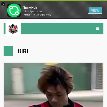
×
TeamHub
VIEW
Link Sports Inc.
FREE - In Google Play
KIRI