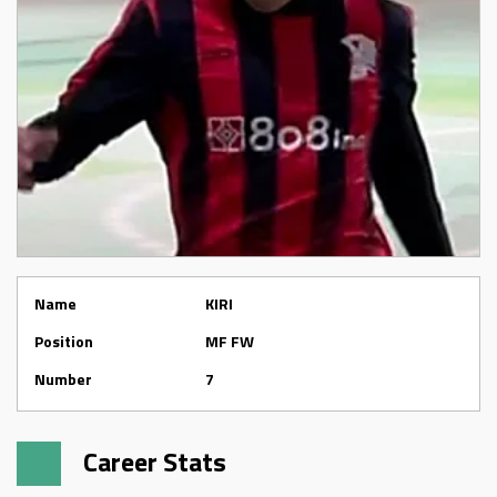
Name
KIRI
Position
MF FW
Number
7
Career Stats