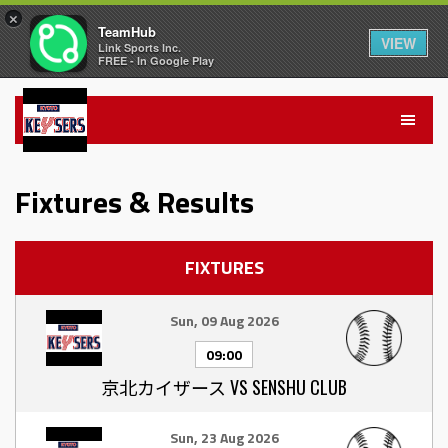
×
TeamHub
VIEW
Link Sports Inc.
FREE - In Google Play
Fixtures & Results
FIXTURES
Sun, 09 Aug 2026
09:00
京北カイザース VS SENSHU CLUB
Sun, 23 Aug 2026