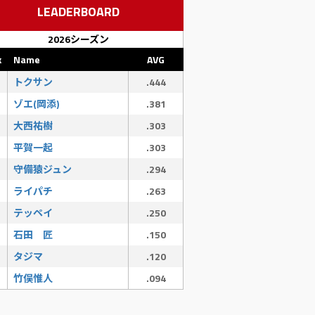
LEADERBOARD
2026シーズン
k
Name
AVG
トクサン
.444
ゾエ(岡添)
.381
大西祐樹
.303
平賀一起
.303
守備猿ジュン
.294
ライパチ
.263
テッペイ
.250
石田 匠
.150
タジマ
.120
竹俣惟人
.094