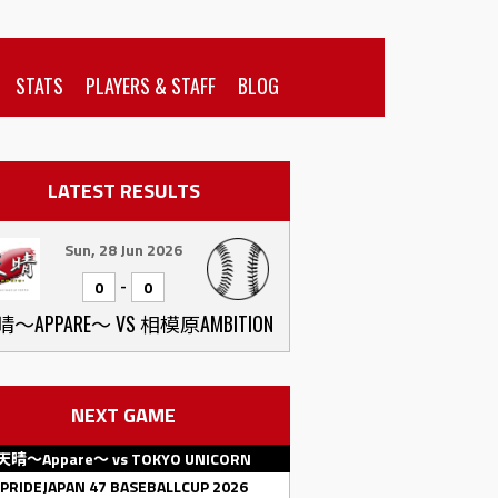
STATS
PLAYERS & STAFF
BLOG
LATEST RESULTS
Sun, 28 Jun 2026
-
0
0
〜APPARE〜 VS 相模原AMBITION
NEXT GAME
天晴〜Appare〜 vs TOKYO UNICORN
PRIDEJAPAN 47 BASEBALLCUP 2026