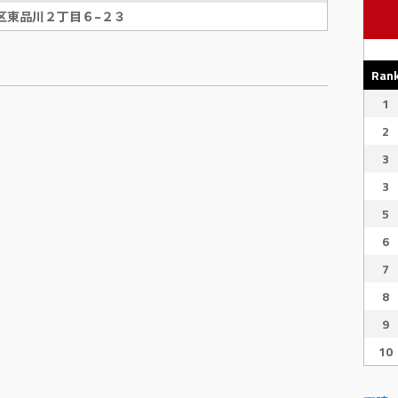
区東品川２丁目６−２３
Ran
1
2
3
3
5
6
7
8
9
10