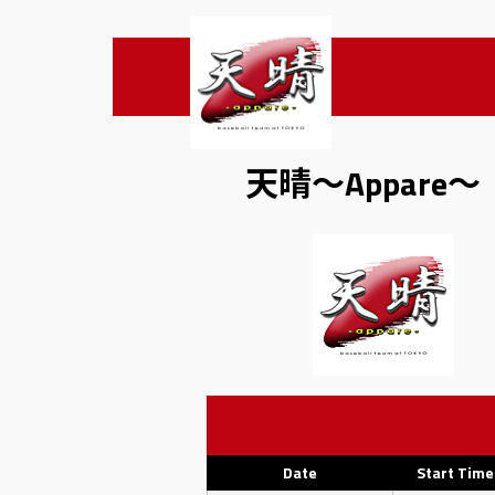
天晴〜Appare〜
Date
Start Time