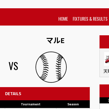
HOME
FIXTURES & RESULTS
マルE
VS
天晴
DETAILS
Tournament
Season