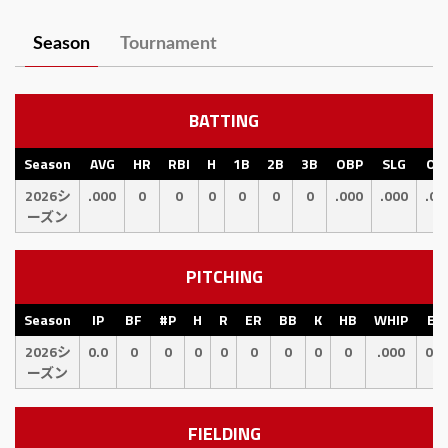
Season
Tournament
BATTING
Season
AVG
HR
RBI
H
1B
2B
3B
OBP
SLG
OP
2026シ
.000
0
0
0
0
0
0
.000
.000
.00
ーズン
PITCHING
Season
IP
BF
#P
H
R
ER
BB
K
HB
WHIP
ER
2026シ
0.0
0
0
0
0
0
0
0
0
.000
0.0
ーズン
FIELDING