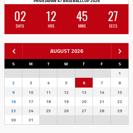
PRIDEJAPAN 47 BASEBALLCUP 2026
02
12
45
26
DAYS
HRS
MINS
SECS
AUGUST 2026
S
M
T
W
T
F
S
1
2
3
4
5
6
7
8
9
10
11
12
13
14
15
16
17
18
19
20
21
22
23
24
25
26
27
28
29
30
31