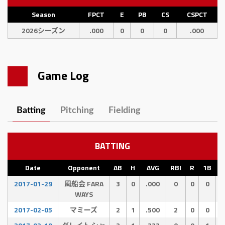
Season
FPCT
E
PB
CS
CSPCT
2026シーズン
.000
0
0
0
.000
Game Log
Batting
Pitching
Fielding
BATTING
Date
Opponent
AB
H
AVG
RBI
R
1B
2
2017-01-29
風船会 FARA
3
0
.000
0
0
0
WAYS
2017-02-05
マミーズ
2
1
.500
2
0
0