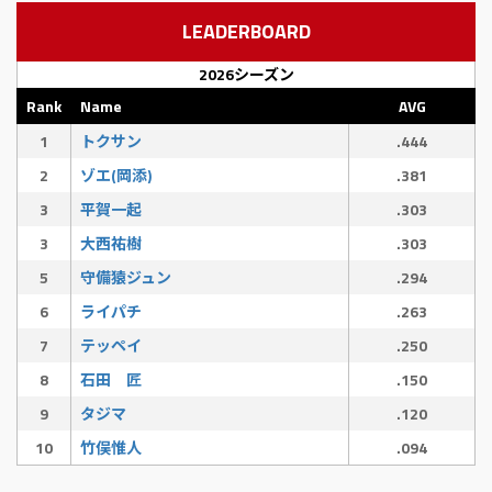
LEADERBOARD
2026シーズン
Rank
Name
AVG
1
トクサン
.444
2
ゾエ(岡添)
.381
3
平賀一起
.303
3
大西祐樹
.303
5
守備猿ジュン
.294
6
ライパチ
.263
7
テッペイ
.250
8
石田 匠
.150
9
タジマ
.120
10
竹俣惟人
.094