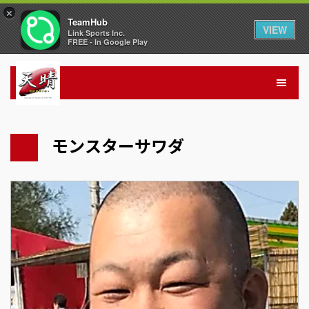
×
TeamHub
VIEW
Link Sports Inc.
FREE - In Google Play
モンスターサワダ