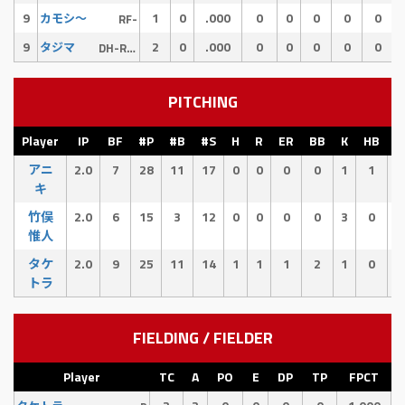
9
1
0
.000
0
0
0
0
0
カモシ〜
RF-
9
2
0
.000
0
0
0
0
0
タジマ
DH-RF-
PITCHING
Player
IP
BF
#P
#B
#S
H
R
ER
BB
K
HB
E
アニ
2.0
7
28
11
17
0
0
0
0
1
1
0
キ
竹俣
2.0
6
15
3
12
0
0
0
0
3
0
0
惟人
タケ
2.0
9
25
11
14
1
1
1
2
1
0
3
トラ
FIELDING / FIELDER
Player
TC
A
PO
E
DP
TP
FPCT