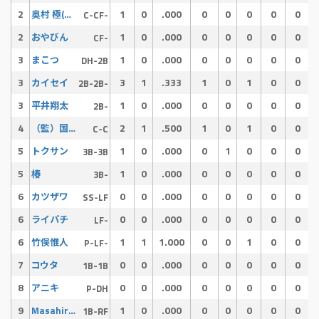
2
1
0
.000
0
0
0
0
0
奥村 極(キム兄)
C-CF-
2
1
0
.000
0
0
0
0
0
おやびん
CF-
3
1
0
.000
0
0
0
0
0
まこつ
DH-2B
3
3
1
.333
1
0
1
0
0
カイセイ
2B-2B-
3
1
0
.000
0
0
0
0
0
平井翔太
2B-
4
2
1
.500
1
0
1
0
0
（監）国吉大樹 92
C-C
5
1
0
.000
0
1
0
0
0
トクサン
3B-3B
5
1
0
.000
0
0
0
0
0
椿
3B-
6
0
0
.000
0
0
0
0
0
カツザワ
SS-LF
6
0
0
.000
0
0
0
0
0
ライパチ
LF-
6
1
1
1.000
0
0
1
0
0
竹俣惟人
P-LF-
7
0
0
.000
0
0
0
0
0
コウタ
1B-1B
8
0
0
.000
0
0
0
0
0
アニキ
P-DH
9
1
0
.000
0
0
0
0
0
Masahiro Kono
1B-RF