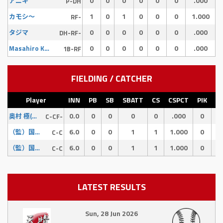
0
0
0
0
0
0
.000
アニキ
P-DH
1
0
1
0
0
0
1.000
カモシ〜
RF-
0
0
0
0
0
0
.000
タジマ
DH-RF-
0
0
0
0
0
0
.000
Masahiro Kono
1B-RF
FIELDING / CATCHER
Player
INN
PB
SB
SBATT
CS
CSPCT
PIK
CI
0.0
0
0
0
0
.000
0
0
奥村 極(キム兄)
C-CF-
6.0
0
0
1
1
1.000
0
0
（監）国吉大樹 92
C-C
6.0
0
0
1
1
1.000
0
0
（監）国吉大樹 92
C-C
LATEST RESULTS
Sun, 28 Jun 2026