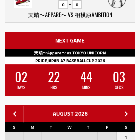
-
0
0
天晴〜APPARE〜 VS 相模原AMBITION
NEXT GAME
天晴〜Appare〜 vs TOKYO UNICORN
PRIDEJAPAN 47 BASEBALLCUP 2026
02
22
44
02
DAYS
HRS
MINS
SECS
AUGUST 2026
S
M
T
W
T
F
S
1