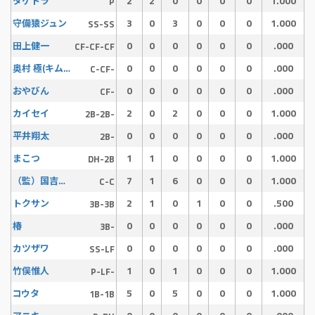
2
2
0
0
0
0
1.000
タケトラ
P
3
0
3
0
0
0
1.000
守備猿ジュン
SS-SS
0
0
0
0
0
0
.000
田上健一
CF-CF-CF
0
0
0
0
0
0
.000
奥村 極(キム兄)
C-CF-
0
0
0
0
0
0
.000
おやびん
CF-
2
0
2
0
0
0
1.000
カイセイ
2B-2B-
0
0
0
0
0
0
.000
平井翔太
2B-
1
1
0
0
0
0
1.000
まこつ
DH-2B
7
1
6
0
0
0
1.000
（監）国吉大樹 92
C-C
2
1
0
1
0
0
.500
トクサン
3B-3B
0
0
0
0
0
0
.000
椿
3B-
0
0
0
0
0
0
.000
カツザワ
SS-LF
1
0
1
0
0
0
1.000
竹俣惟人
P-LF-
5
0
5
0
0
0
1.000
コウタ
1B-1B