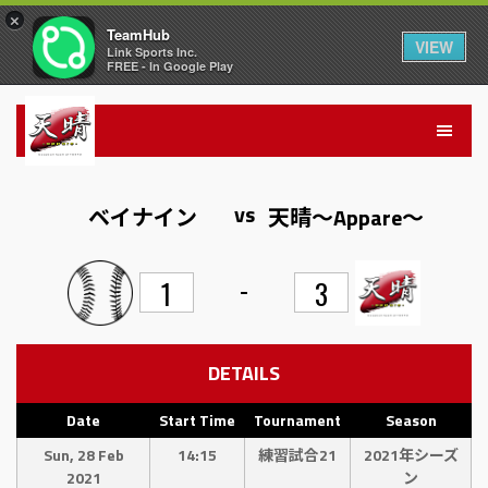
×
TeamHub
VIEW
Link Sports Inc.
FREE - In Google Play
vs
ベイナイン
天晴〜Appare〜
-
1
3
DETAILS
Date
Start Time
Tournament
Season
Sun, 28 Feb
14:15
練習試合21
2021年シーズ
2021
ン