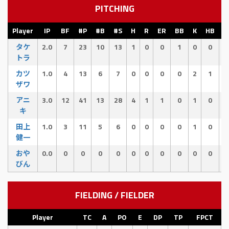
PITCHING
Player
IP
BF
#P
#B
#S
H
R
ER
BB
K
HB
E
タケ
2.0
7
23
10
13
1
0
0
1
0
0
0
トラ
カツ
1.0
4
13
6
7
0
0
0
0
2
1
0
ザワ
アニ
3.0
12
41
13
28
4
1
1
0
1
0
2
キ
田上
1.0
3
11
5
6
0
0
0
0
1
0
0
健一
おや
0.0
0
0
0
0
0
0
0
0
0
0
0
びん
FIELDING / FIELDER
Player
TC
A
PO
E
DP
TP
FPCT