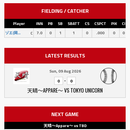
FIELDING / CATCHER
Player
INN
PB
SB
SBATT
CS
CSPCT
PIK
CI
7.0
0
1
1
0
.000
0
0
ゾエ(岡添)
C
LATEST RESULTS
Sun, 09 Aug 2026
-
0
0
天晴〜APPARE〜 VS TOKYO UNICORN
NEXT GAME
天晴〜Appare〜 vs TBD