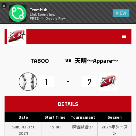
×
TeamHub
VIEW
Link Sports Inc.
FREE - In Google Play
vs
TABOO
天晴〜Appare〜
-
1
2
DETAILS
Date
Start Time
Tournament
Season
Sun, 03 Oct
15:00
練習試合21
2021年シーズ
2021
ン