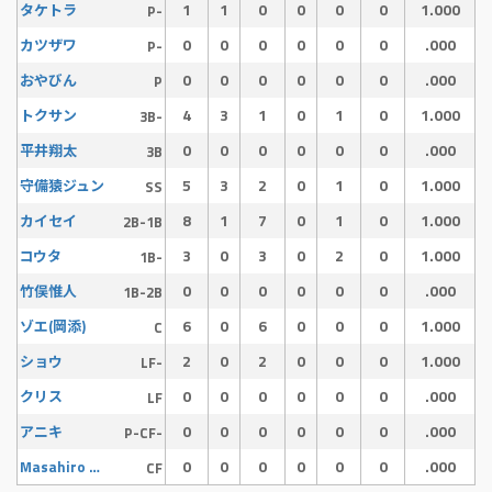
1
1
0
0
0
0
1.000
タケトラ
P-
0
0
0
0
0
0
.000
カツザワ
P-
0
0
0
0
0
0
.000
おやびん
P
4
3
1
0
1
0
1.000
トクサン
3B-
0
0
0
0
0
0
.000
平井翔太
3B
5
3
2
0
1
0
1.000
守備猿ジュン
SS
8
1
7
0
1
0
1.000
カイセイ
2B-1B
3
0
3
0
2
0
1.000
コウタ
1B-
0
0
0
0
0
0
.000
竹俣惟人
1B-2B
6
0
6
0
0
0
1.000
ゾエ(岡添)
C
2
0
2
0
0
0
1.000
ショウ
LF-
0
0
0
0
0
0
.000
クリス
LF
0
0
0
0
0
0
.000
アニキ
P-CF-
0
0
0
0
0
0
.000
Masahiro Kono
CF