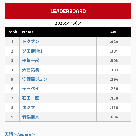
LEADERBOARD
2026シーズン
Rank
Name
AVG
1
トクサン
.444
2
ゾエ(岡添)
.381
3
平賀一起
.303
3
大西祐樹
.303
5
守備猿ジュン
.294
6
テッペイ
.250
7
石田 匠
.150
8
タジマ
.120
9
竹俣惟人
.094
天晴〜Appare〜