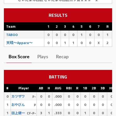
RESULTS
Team
1
2
3
4
5
6
7
R
TABOO
0
0
0
0
1
0
0
1
天晴〜Appare〜
0
0
1
1
0
0
X
2
Box Score
Plays
Recap
BATTING
#
Player
AB
H
AVG
RBI
R
1B
2B
3B
HR
0
0
0
.000
0
0
0
0
0
0
カツザワ
P-
1
0
0
.000
0
0
0
0
0
0
おやびん
P
1
3
1
.333
0
0
1
0
0
0
田上健一
CF-P-