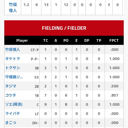
竹俣
1.2
6
13
1
12
0
0
0
0
3
0
0
惟人
FIELDING / FIELDER
Player
TC
A
PO
E
DP
TP
FPCT
1
0
0
1
0
0
.000
竹俣惟人
CF-P
1
0
1
0
0
0
1.000
タケトラ
P-P-
2
1
1
0
0
0
1.000
トクサン
3B
3
2
1
0
0
0
1.000
守備猿ジュン
SS
2
1
0
1
0
0
.500
タジマ
2B
7
0
6
1
0
0
.857
コウタ
1B
9
1
8
0
0
0
1.000
ゾエ(岡添)
C
0
0
0
0
0
0
.000
ライパチ
LF
0
0
0
0
0
0
.000
まこつ
DH-