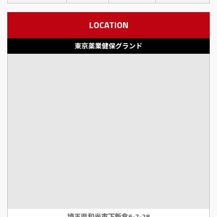
LOCATION
東京薬業健保グランド
埼玉県和光市下新倉6-7-28