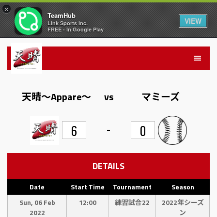
×
TeamHub
VIEW
Link Sports Inc.
FREE - In Google Play
天晴〜Appare〜
vs
マミーズ
-
6
0
DETAILS
Date
Start Time
Tournament
Season
Sun, 06 Feb
12:00
練習試合22
2022年シーズ
2022
ン