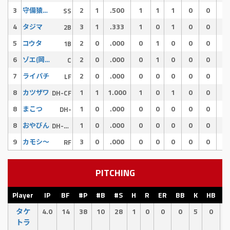
3
2
1
.500
1
1
1
0
0
0
守備猿ジュン
SS
4
3
1
.333
1
0
1
0
0
0
タジマ
2B
5
2
0
.000
0
1
0
0
0
0
コウタ
1B
6
2
0
.000
0
1
0
0
0
0
ゾエ(岡添)
C
7
2
0
.000
0
0
0
0
0
0
ライパチ
LF
8
1
1
1.000
1
0
1
0
0
0
カツザワ
DH-CF
8
1
0
.000
0
0
0
0
0
0
まこつ
DH-
8
1
0
.000
0
0
0
0
0
0
おやびん
DH-CF-
9
3
0
.000
0
0
0
0
0
0
カモシ〜
RF
PITCHING
Player
IP
BF
#P
#B
#S
H
R
ER
BB
K
HB
E
タケ
4.0
14
38
10
28
1
0
0
0
5
0
0
トラ