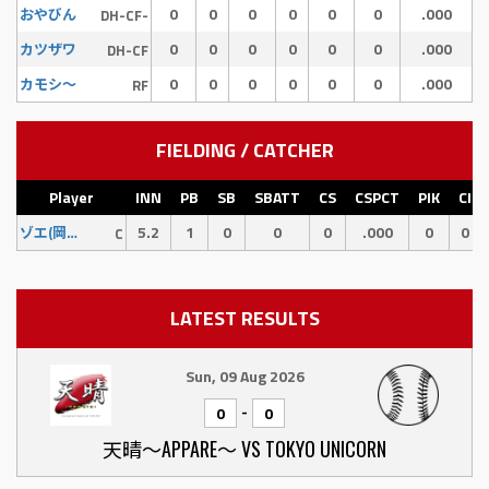
0
0
0
0
0
0
.000
おやびん
DH-CF-
0
0
0
0
0
0
.000
カツザワ
DH-CF
0
0
0
0
0
0
.000
カモシ〜
RF
FIELDING / CATCHER
Player
INN
PB
SB
SBATT
CS
CSPCT
PIK
CI
5.2
1
0
0
0
.000
0
0
ゾエ(岡添)
C
LATEST RESULTS
Sun, 09 Aug 2026
-
0
0
天晴〜APPARE〜 VS TOKYO UNICORN