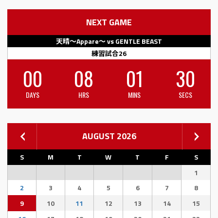
NEXT GAME
天晴〜Appare〜 vs GENTLE BEAST
練習試合26
00
08
01
30
DAYS
HRS
MINS
SECS
AUGUST 2026
S
M
T
W
T
F
S
1
2
3
4
5
6
7
8
9
10
11
12
13
14
15