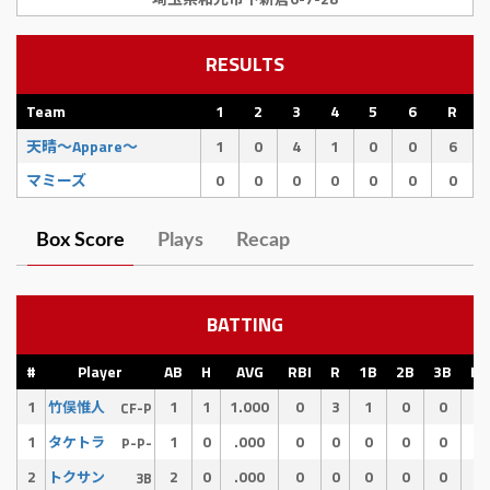
RESULTS
Team
1
2
3
4
5
6
R
天晴〜Appare〜
1
0
4
1
0
0
6
マミーズ
0
0
0
0
0
0
0
Box Score
Plays
Recap
BATTING
#
Player
AB
H
AVG
RBI
R
1B
2B
3B
HR
1
1
1
1.000
0
3
1
0
0
0
竹俣惟人
CF-P
1
1
0
.000
0
0
0
0
0
0
タケトラ
P-P-
2
2
0
.000
0
0
0
0
0
0
トクサン
3B