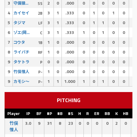
3
2
0
.000
0
0
0
0
0
0
守備猿ジュン
SS
4
3
1
.333
0
1
0
1
0
0
カイセイ
2B
5
3
1
.333
0
1
1
0
0
0
タジマ
LF
6
3
1
.333
1
0
1
0
0
0
ゾエ(岡添)
C
7
1
0
.000
0
0
0
0
0
0
コウタ
1B
8
1
0
.000
0
0
0
0
0
0
ライパチ
RF
9
0
0
.000
0
0
0
0
0
0
タケトラ
P
9
1
0
.000
0
0
0
0
0
0
竹俣惟人
P-
9
1
1
1.000
1
0
1
0
0
0
カモシ〜
P-
PITCHING
Player
IP
BF
#P
#B
#S
H
R
ER
BB
K
HB
E
竹俣
3.0
9
31
8
23
0
0
0
0
2
0
0
惟人