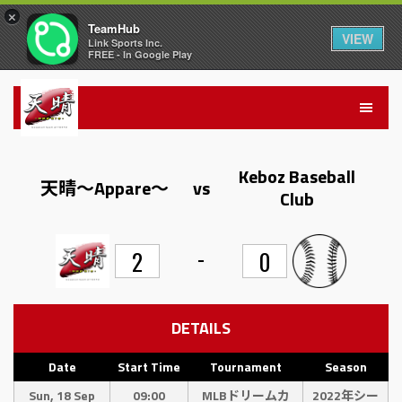
×
TeamHub
VIEW
Link Sports Inc.
FREE - In Google Play
Keboz Baseball
天晴〜Appare〜
vs
Club
-
2
0
DETAILS
Date
Start Time
Tournament
Season
Sun, 18 Sep
09:00
MLBドリームカ
2022年シー