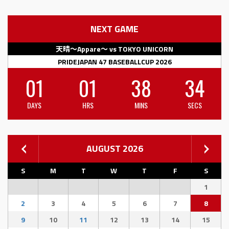
NEXT GAME
天晴〜Appare〜 vs TOKYO UNICORN
PRIDEJAPAN 47 BASEBALLCUP 2026
01
01
38
33
DAYS
HRS
MINS
SECS
AUGUST 2026
S
M
T
W
T
F
S
1
2
3
4
5
6
7
8
9
10
11
12
13
14
15