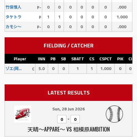
0
0
0
0
0
0
.000
竹俣惟人
P-
1
1
0
0
0
0
1.000
タケトラ
P
0
0
0
0
0
0
.000
カモシ〜
P-
FIELDING / CATCHER
Player
INN
PB
SB
SBATT
CS
CSPCT
PIK
CI
5.0
0
0
1
1
1.000
0
0
ゾエ(岡添)
C
LATEST RESULTS
Sun, 28 Jun 2026
-
0
0
天晴〜APPARE〜 VS 相模原AMBITION