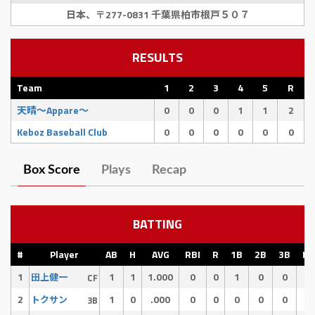
日本、〒277-0831 千葉県柏市根戸５０７
RESULTS
Team
1
2
3
4
5
R
天晴〜Appare〜
0
0
0
1
1
2
Keboz Baseball Club
0
0
0
0
0
0
Box Score
Plays
Recap
BATTING
#
Player
AB
H
AVG
RBI
R
1B
2B
3B
HR
1
1
1
1.000
0
0
1
0
0
0
田上健一
CF
2
1
0
.000
0
0
0
0
0
0
トクサン
3B