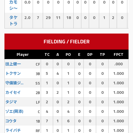
カモ
0.0
0
0
0
0
0
0
0
0
0
0
0
シ〜
タケ
2.0
7
29
11
18
0
0
0
1
2
0
0
トラ
FIELDING / FIELDER
Player
TC
A
PO
E
DP
TP
FPCT
0
0
0
0
0
0
.000
田上健一
CF
5
4
1
0
0
0
1.000
トクサン
3B
1
0
1
0
0
0
1.000
守備猿ジュン
SS
3
2
1
0
0
0
1.000
カイセイ
2B
2
0
2
0
0
0
1.000
タジマ
LF
4
0
4
0
0
0
1.000
ゾエ(岡添)
C
7
1
6
0
0
0
1.000
コウタ
1B
1
0
1
0
0
0
1.000
ライパチ
RF