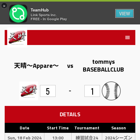
×
TeamHub
VIEW
Link Sports Inc.
FREE - In Google Play
tommys
天晴〜Appare〜
vs
BASEBALLCLUB
-
5
1
DETAILS
Date
Start Time
Tournament
Season
Sun, 18 Feb 2024
13:00
練習試合24
2024シーズン