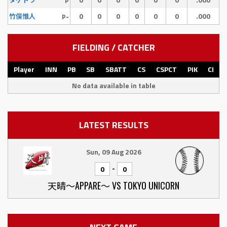
タケトラ
P
0
0
0
0
0
0
.000
竹俣惟人
P-
FIELDING / CATCHER
Player
INN
PB
SB
SBATT
CS
CSPCT
PIK
CI
No data available in table
LATEST RESULTS
Sun, 09 Aug 2026
-
0
0
天晴〜APPARE〜 VS TOKYO UNICORN