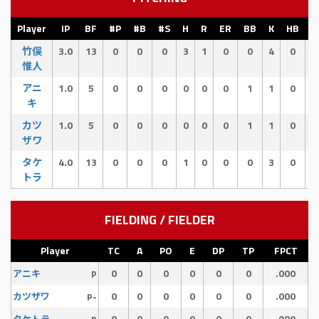
Player
IP
BF
#P
#B
#S
H
R
ER
BB
K
HB
E
竹俣
3.0
13
0
0
0
3
1
0
0
4
0
0
惟人
アニ
1.0
5
0
0
0
0
0
0
1
1
0
0
キ
カツ
1.0
5
0
0
0
0
0
0
1
1
0
0
ザワ
タケ
4.0
13
0
0
0
1
0
0
0
3
0
0
トラ
FIELDING / FIELDER
Player
TC
A
PO
E
DP
TP
FPCT
0
0
0
0
0
0
.000
アニキ
P
0
0
0
0
0
0
.000
カツザワ
P-
0
0
0
0
0
0
.000