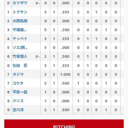
0
0
0
.000
0
0
0
0
0
0
カツザワ
P-
1
3
1
.333
2
0
1
0
0
0
トクサン
2
0
0
.000
0
0
0
0
0
0
大西祐樹
3
5
1
.200
0
0
0
1
0
0
守備猿ジュン
4
3
1
.333
0
1
1
0
0
0
テッペイ
5
3
0
.000
0
0
0
0
0
0
ゾエ(岡添)
6
2
1
.500
0
1
1
0
0
0
竹俣惟人
P-
6
3
1
.333
0
1
0
0
0
0
石田 匠
7
2
2
1.000
0
0
2
0
0
0
タジマ
7
2
1
.500
1
0
0
1
0
0
コウタ
8
1
0
.000
0
0
0
0
0
0
平賀一起
9
1
0
.000
1
0
0
0
0
0
クリス
9
2
1
.500
0
0
0
1
0
0
吉川淳
PITCHING