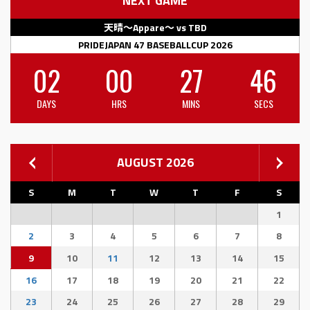
NEXT GAME
天晴〜Appare〜 vs TBD
PRIDEJAPAN 47 BASEBALLCUP 2026
02
00
27
46
DAYS
HRS
MINS
SECS
AUGUST 2026
S
M
T
W
T
F
S
1
2
3
4
5
6
7
8
9
10
11
12
13
14
15
16
17
18
19
20
21
22
23
24
25
26
27
28
29