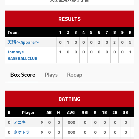
RESULTS
Team
1
2
3
4
5
6
7
8
9
R
天晴〜Appare〜
0
1
0
0
0
2
0
2
0
5
tommys
1
0
0
0
0
0
0
0
0
1
BASEBALLCLUB
Box Score
Plays
Recap
BATTING
#
Player
AB
H
AVG
RBI
R
1B
2B
3B
HR
0
0
0
.000
0
0
0
0
0
0
アニキ
P
0
0
0
.000
0
0
0
0
0
0
タケトラ
P