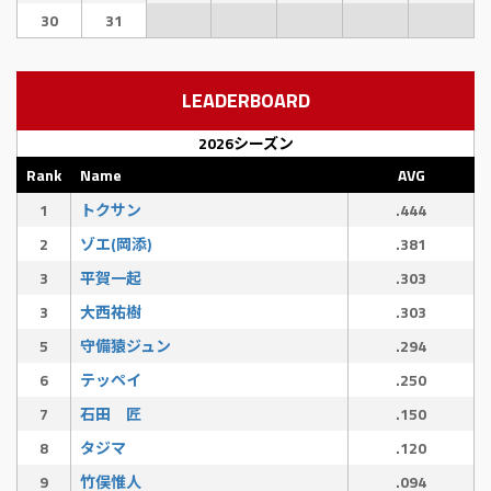
30
31
LEADERBOARD
2026シーズン
Rank
Name
AVG
1
トクサン
.444
2
ゾエ(岡添)
.381
3
平賀一起
.303
3
大西祐樹
.303
5
守備猿ジュン
.294
6
テッペイ
.250
7
石田 匠
.150
8
タジマ
.120
9
竹俣惟人
.094