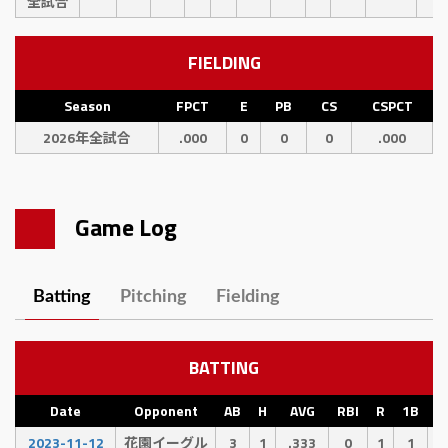
全試合
FIELDING
Season
FPCT
E
PB
CS
CSPCT
2026年全試合
.000
0
0
0
.000
Game Log
Batting
Pitching
Fielding
BATTING
Date
Opponent
AB
H
AVG
RBI
R
1B
2
2023-11-12
花園イーグル
3
1
.333
0
1
1