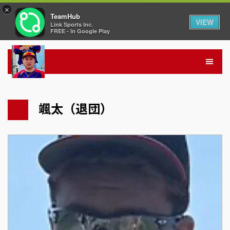
×
TeamHub
VIEW
Link Sports Inc.
FREE - In Google Play
颯太（退団）