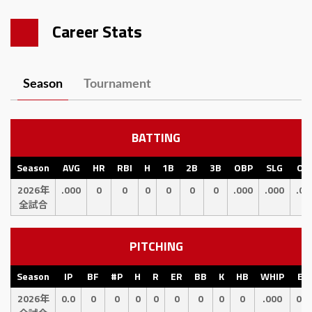
Career Stats
Season
Tournament
BATTING
Season
AVG
HR
RBI
H
1B
2B
3B
OBP
SLG
OP
2026年
.000
0
0
0
0
0
0
.000
.000
.00
全試合
PITCHING
Season
IP
BF
#P
H
R
ER
BB
K
HB
WHIP
ER
2026年
0.0
0
0
0
0
0
0
0
0
.000
0.0