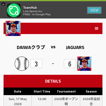
×
TeamHub
VIEW
Link Sports Inc.
FREE - In Google Play
vs
DAIWAクラブ
JAGUARS
-
3
6
DETAILS
Date
Start Time
Tournament
Season
Sun, 17 May
12:00
2026年オープン
2026年全試
2026
戦
合