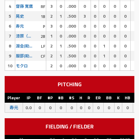
4
3
0
.000
0
0
0
0
0
0
齋藤 寛鷹
RF
5
2
1
.500
3
0
0
0
0
1
晃史
1B
6
3
0
.000
0
0
0
0
0
0
寿元
P
7
1
0
.000
0
0
0
0
0
0
漆原（助っ人）
2B
8
2
1
.500
0
0
1
0
0
0
渡会(助っ人)
LF
9
2
1
.500
0
0
1
0
0
0
服部(助っ人)
CF
10
2
0
.000
0
0
0
0
0
0
モクロ
PITCHING
Player
IP
BF
#P
#B
#S
H
R
ER
BB
K
HB
E
寿元
0.0
0
0
0
0
0
0
0
0
0
0
0
FIELDING / FIELDER