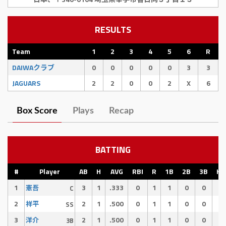
RESULTS
Team
1
2
3
4
5
6
R
DAIWAクラブ
0
0
0
0
0
3
3
JAGUARS
2
2
0
0
2
X
6
Box Score
Plays
Recap
BATTING
#
Player
AB
H
AVG
RBI
R
1B
2B
3B
HR
1
3
1
.333
0
1
1
0
0
0
憲吾
C
2
2
1
.500
0
1
1
0
0
0
祥平
SS
3
2
1
.500
0
1
1
0
0
0
洋介
3B