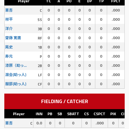
Player
TC
A
PO
E
DP
TP
FPCT
0
0
0
0
0
0
.000
憲吾
C
0
0
0
0
0
0
.000
祥平
SS
0
0
0
0
0
0
.000
洋介
3B
0
0
0
0
0
0
.000
齋藤 寛鷹
RF
0
0
0
0
0
0
.000
晃史
1B
0
0
0
0
0
0
.000
寿元
P
0
0
0
0
0
0
.000
漆原（助っ人）
2B
0
0
0
0
0
0
.000
渡会(助っ人)
LF
0
0
0
0
0
0
.000
服部(助っ人)
CF
FIELDING / CATCHER
Player
INN
PB
SB
SBATT
CS
CSPCT
PIK
CI
0.0
0
0
0
0
.000
0
0
憲吾
C