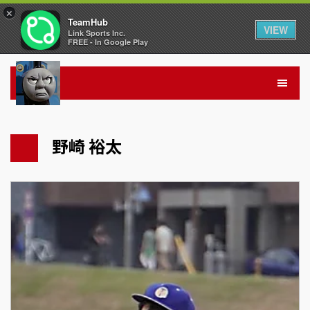
×
TeamHub
VIEW
Link Sports Inc.
FREE - In Google Play
野崎 裕太