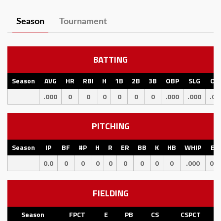
Season
Tournament
BATTING
Season
AVG
HR
RBI
H
1B
2B
3B
OBP
SLG
OP
.000
0
0
0
0
0
0
.000
.000
.00
PITCHING
Season
IP
BF
#P
H
R
ER
BB
K
HB
WHIP
ER
0.0
0
0
0
0
0
0
0
0
.000
0.0
FIELDING
Season
FPCT
E
PB
CS
CSPCT