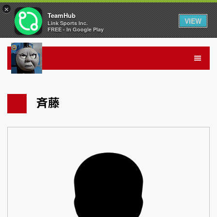
×
TeamHub
VIEW
Link Sports Inc.
FREE - In Google Play
斉藤