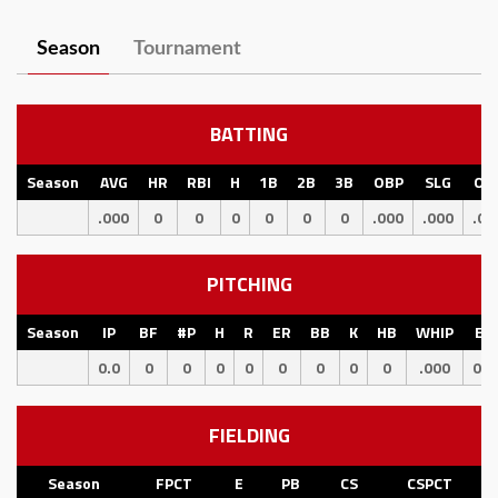
Season
Tournament
BATTING
Season
AVG
HR
RBI
H
1B
2B
3B
OBP
SLG
OP
.000
0
0
0
0
0
0
.000
.000
.00
PITCHING
Season
IP
BF
#P
H
R
ER
BB
K
HB
WHIP
ER
0.0
0
0
0
0
0
0
0
0
.000
0.0
FIELDING
Season
FPCT
E
PB
CS
CSPCT