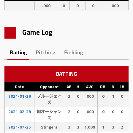
.000
0
0
0
.000
Game Log
Batting
Pitching
Fielding
BATTING
Date
Opponent
AB
H
AVG
RBI
R
1B
2
2021-01-29
ブルージェイ
2
0
.000
0
1
0
ズ
2021-02-28
旭オーシャン
2
0
.000
0
0
0
ズ
2021-07-25
Stingers
3
3
1.000
1
3
2