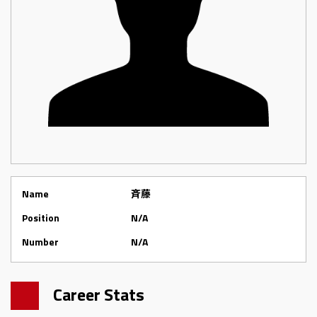
Name
斉藤
Position
N/A
Number
N/A
Career Stats