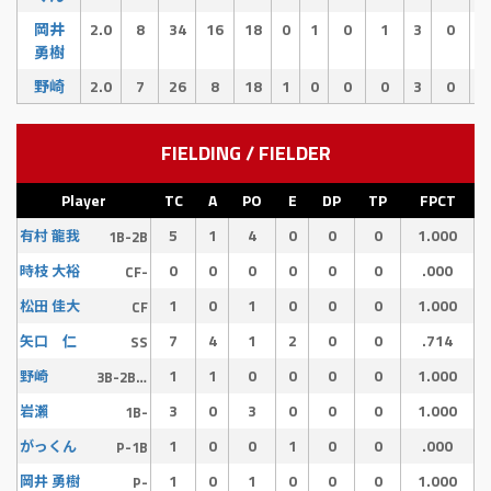
岡井
2.0
8
34
16
18
0
1
0
1
3
0
0
勇樹
野崎
2.0
7
26
8
18
1
0
0
0
3
0
0
FIELDING / FIELDER
Player
TC
A
PO
E
DP
TP
FPCT
5
1
4
0
0
0
1.000
有村 龍我
1B-2B
0
0
0
0
0
0
.000
時枝 大裕
CF-
1
0
1
0
0
0
1.000
松田 佳大
CF
7
4
1
2
0
0
.714
矢口 仁
SS
1
1
0
0
0
0
1.000
野崎
3B-2B-P
3
0
3
0
0
0
1.000
岩瀨
1B-
1
0
0
1
0
0
.000
がっくん
P-1B
1
0
1
0
0
0
1.000
岡井 勇樹
P-