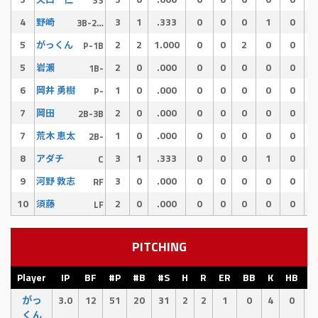
4
3
1
.333
0
0
0
1
0
野崎
3B-2B-P
5
2
2
1.000
0
0
2
0
0
がっくん
P-1B
5
2
0
.000
0
0
0
0
0
岩瀨
1B-
6
1
0
.000
0
0
0
0
0
岡井 勇樹
P-
7
2
0
.000
0
0
0
0
0
岡田
2B-3B
7
1
0
.000
0
0
0
0
0
荒木 恵太
2B-
8
3
1
.333
0
0
0
1
0
アダチ
C
9
3
0
.000
0
0
0
0
0
河野 敦志
RF
10
2
0
.000
0
0
0
0
0
須藤
LF
PITCHING
Player
IP
BF
#P
#B
#S
H
R
ER
BB
K
HB
E
がっ
3.0
12
51
20
31
2
2
1
0
4
0
3
くん