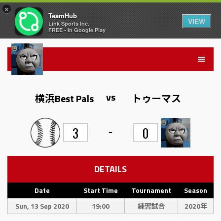
×
TeamHub
VIEW
Link Sports Inc.
FREE - In Google Play
vs
横浜Best Pals
トゥーマス
-
3
0
DETAILS
Date
Start Time
Tournament
Season
Sun, 13 Sep 2020
19:00
練習試合
2020年