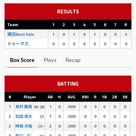
RESULTS
Team
1
2
3
4
5
6
7
R
横浜Best Pals
1
0
1
0
1
0
0
3
トゥーマス
0
0
0
0
0
0
0
0
Box Score
Plays
Recap
BATTING
#
Player
AB
H
AVG
RBI
R
1B
2B
3B
H
1
1
0
.000
0
0
0
0
0
有村 龍我
1B-2B
2
1
0
.000
0
0
0
0
0
松田 佳大
CF
2
2
0
.000
0
0
0
0
0
時枝 大裕
CF-
3
3
0
.000
0
0
0
0
0
矢口 仁
SS