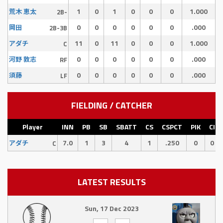
1
0
1
0
0
0
1.000
荒木 恵太
2B-
0
0
0
0
0
0
.000
岡田
2B-3B
11
0
11
0
0
0
1.000
アダチ
C
0
0
0
0
0
0
.000
河野 敦志
RF
0
0
0
0
0
0
.000
須藤
LF
FIELDING / CATCHER
Player
INN
PB
SB
SBATT
CS
CSPCT
PIK
CI
7.0
1
3
4
1
.250
0
0
アダチ
C
LATEST RESULTS
Sun, 17 Dec 2023