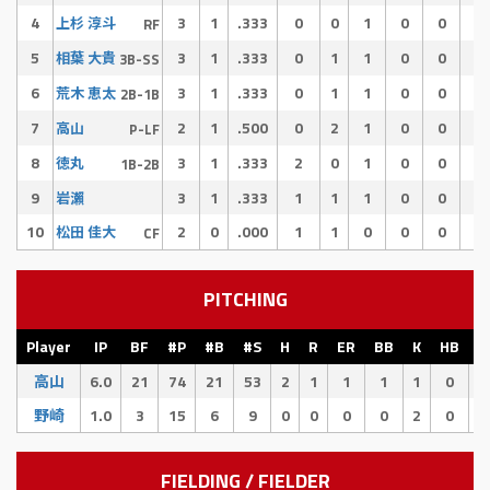
4
3
1
.333
0
0
1
0
0
0
上杉 淳斗
RF
5
3
1
.333
0
1
1
0
0
0
相葉 大貴
3B-SS
6
3
1
.333
0
1
1
0
0
0
荒木 恵太
2B-1B
7
2
1
.500
0
2
1
0
0
0
高山
P-LF
8
3
1
.333
2
0
1
0
0
0
徳丸
1B-2B
9
3
1
.333
1
1
1
0
0
0
岩瀨
10
2
0
.000
1
1
0
0
0
0
松田 佳大
CF
PITCHING
Player
IP
BF
#P
#B
#S
H
R
ER
BB
K
HB
E
高山
6.0
21
74
21
53
2
1
1
1
1
0
1
野崎
1.0
3
15
6
9
0
0
0
0
2
0
0
FIELDING / FIELDER