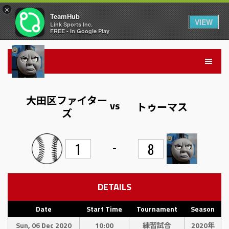
×
TeamHub
VIEW
Link Sports Inc.
FREE - In Google Play
大田区ファイター
vs
トゥーマス
ズ
-
1
8
DETAILS
Date
Start Time
Tournament
Season
Sun, 06 Dec 2020
10:00
練習試合
2020年