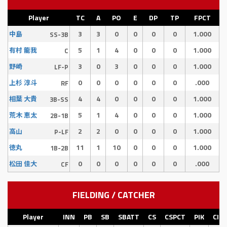
Player
TC
A
PO
E
DP
TP
FPCT
3
3
0
0
0
0
1.000
中島
SS-3B
5
1
4
0
0
0
1.000
有村 龍我
C
3
0
3
0
0
0
1.000
野崎
LF-P
0
0
0
0
0
0
.000
上杉 淳斗
RF
4
4
0
0
0
0
1.000
相葉 大貴
3B-SS
5
1
4
0
0
0
1.000
荒木 恵太
2B-1B
2
2
0
0
0
0
1.000
高山
P-LF
11
1
10
0
0
0
1.000
徳丸
1B-2B
0
0
0
0
0
0
.000
松田 佳大
CF
FIELDING / CATCHER
Player
INN
PB
SB
SBATT
CS
CSPCT
PIK
CI