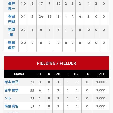
長井
1.0
6
17
7
10
2
2
2
1
2
0
峻一
寺田
0.1
5
24
16
8
1
4
4
3
0
0
1
光輝
赤間
0.2
3
9
3
6
1
0
0
0
0
0
謙
成田
0.0
0
0
0
0
0
0
0
0
0
0
優吾
FIELDING / FIELDER
Player
TC
A
PO
E
DP
TP
FPCT
3
0
3
0
0
0
1.000
岸本 恭平
CF
4
1
3
0
0
0
1.000
吉水 優季
SS
1
0
1
0
0
0
1.000
ソト
RF
1
0
1
0
0
0
1.000
筒香 嘉智
LF