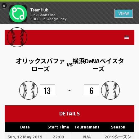
×
TeamHub
VIEW
Link Sports Inc.
FREE - In Google Play
オリックスバファ
横浜DeNAベイスタ
vs
ローズ
ーズ
-
13
6
DETAILS
Date
Start Time
Tournament
Season
Sun, 12 May 2019
22:00
N/A
2019シーズン