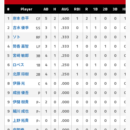
#
Player
AB
H
AVG
RBI
R
1B
2B
3B
HR
1
5
2
.400
1
2
1
0
0
1
岸本 恭平
CF
2
3
1
.333
0
1
1
0
0
0
吉水 優季
SS
3
3
1
.333
2
2
0
0
0
1
ソト
RF
4
3
1
.333
1
0
0
1
0
0
筒香 嘉智
LF
5
4
1
.250
0
0
1
0
0
0
宮﨑 敏郎
3B
6
4
1
.250
1
0
1
0
0
0
ロペス
1B
7
4
1
.250
1
1
0
0
0
1
北原 将樹
2B
8
4
0
.000
0
0
0
0
0
0
伊藤 光
C
9
1
0
.000
0
0
0
0
0
0
成田 優吾
P
9
2
0
.000
0
0
0
0
0
0
伊間 樹貴
P-
9
1
0
.000
0
0
0
0
0
0
細川 成也
P-
9
0
0
.000
0
0
0
0
0
0
上野 拓貴
P-
9
0
0
.000
0
0
0
0
0
0
中賀崎 悠之介