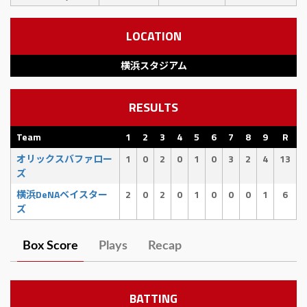
LOCATION
横浜スタジアム
RESULTS
Team
1
2
3
4
5
6
7
8
9
R
オリックスバファロー
1
0
2
0
1
0
3
2
4
13
ズ
横浜DeNAベイスター
2
0
2
0
1
0
0
0
1
6
ズ
Box Score
Plays
Recap
BATTING