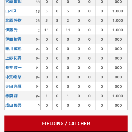
0
0
0
0
0
0
.000
宮﨑 敏郎
3B
5
0
5
0
0
0
1.000
ロペス
1B
5
3
2
0
0
0
1.000
北原 将樹
2B
11
0
11
0
0
0
1.000
伊藤 光
C
0
0
0
0
0
0
.000
伊間 樹貴
P-
0
0
0
0
0
0
.000
細川 成也
P-
0
0
0
0
0
0
.000
上野 拓貴
P-
0
0
0
0
0
0
.000
長井 峻一
P-
0
0
0
0
0
0
.000
中賀崎 悠之介
P-
0
0
0
0
0
0
.000
寺田 光輝
P-
1
0
1
0
0
0
1.000
赤間 謙
P-
0
0
0
0
0
0
.000
成田 優吾
P
FIELDING / CATCHER