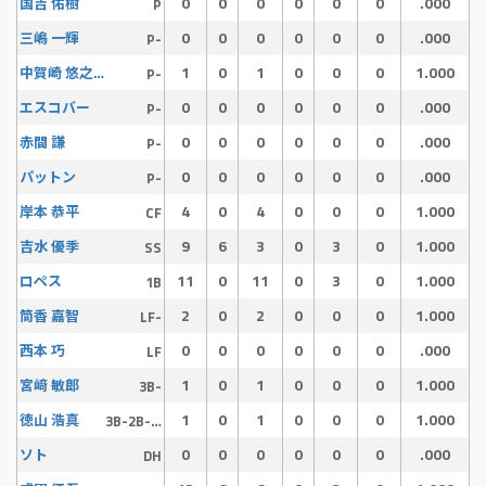
0
0
0
0
0
0
.000
国吉 佑樹
P
0
0
0
0
0
0
.000
三嶋 一輝
P-
1
0
1
0
0
0
1.000
中賀崎 悠之介
P-
0
0
0
0
0
0
.000
エスコバー
P-
0
0
0
0
0
0
.000
赤間 謙
P-
0
0
0
0
0
0
.000
パットン
P-
4
0
4
0
0
0
1.000
岸本 恭平
CF
9
6
3
0
3
0
1.000
吉水 優季
SS
11
0
11
0
3
0
1.000
ロペス
1B
2
0
2
0
0
0
1.000
筒香 嘉智
LF-
0
0
0
0
0
0
.000
西本 巧
LF
1
0
1
0
0
0
1.000
宮﨑 敏郎
3B-
1
0
1
0
0
0
1.000
徳山 浩真
3B-2B-RF
0
0
0
0
0
0
.000
ソト
DH