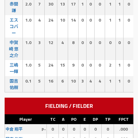
赤間
2.0
7
30
13
17
1
0
0
1
1
0
謙
エス
1.0
4
24
10
14
0
0
0
1
1
0
コバ
ー
中賀
1.0
3
12
4
8
0
0
0
0
0
0
崎 悠
之介
三嶋
1.0
5
24
15
9
0
0
0
2
1
0
一輝
国吉
0.1
5
16
6
10
3
4
4
1
1
0
佑樹
FIELDING / FIELDER
Player
TC
A
PO
E
DP
TP
FPCT
0
0
0
0
0
0
.000
中倉 翔平
P-