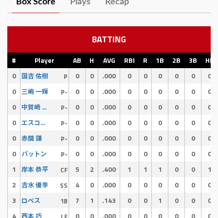
Box Score
Plays
Recap
BATTING
#
Player
AB
H
AVG
RBI
R
1B
2B
3B
HR
0
0
0
.000
0
0
0
0
0
0
国吉 佑樹
P
0
0
0
.000
0
0
0
0
0
0
三嶋 一輝
P-
0
0
0
.000
0
0
0
0
0
0
中賀崎 悠之介
P-
0
0
0
.000
0
0
0
0
0
0
エスコバー
P-
0
0
0
.000
0
0
0
0
0
0
赤間 謙
P-
0
0
0
.000
0
0
0
0
0
0
パットン
P-
1
5
2
.400
1
1
1
0
0
1
岸本 恭平
CF
2
4
0
.000
0
0
0
0
0
0
吉水 優季
SS
3
7
1
.143
0
0
1
0
0
0
ロペス
1B
4
0
0
.000
0
0
0
0
0
0
西本 巧
LF