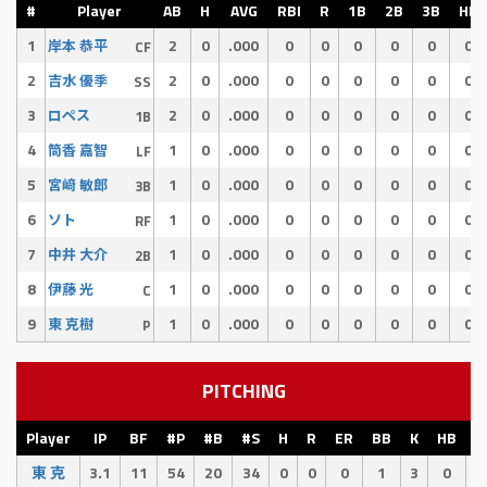
#
Player
AB
H
AVG
RBI
R
1B
2B
3B
HR
1
2
0
.000
0
0
0
0
0
0
岸本 恭平
CF
2
2
0
.000
0
0
0
0
0
0
吉水 優季
SS
3
2
0
.000
0
0
0
0
0
0
ロペス
1B
4
1
0
.000
0
0
0
0
0
0
筒香 嘉智
LF
5
1
0
.000
0
0
0
0
0
0
宮﨑 敏郎
3B
6
1
0
.000
0
0
0
0
0
0
ソト
RF
7
1
0
.000
0
0
0
0
0
0
中井 大介
2B
8
1
0
.000
0
0
0
0
0
0
伊藤 光
C
9
1
0
.000
0
0
0
0
0
0
東 克樹
P
PITCHING
Player
IP
BF
#P
#B
#S
H
R
ER
BB
K
HB
E
東 克
3.1
11
54
20
34
0
0
0
1
3
0
0