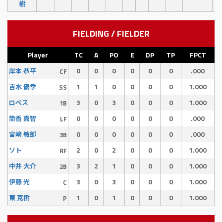
樹
FIELDING / FIELDER
Player
TC
A
PO
E
DP
TP
FPCT
0
0
0
0
0
0
.000
岸本 恭平
CF
1
1
0
0
0
0
1.000
吉水 優季
SS
3
0
3
0
0
0
1.000
ロペス
1B
0
0
0
0
0
0
.000
筒香 嘉智
LF
0
0
0
0
0
0
.000
宮﨑 敏郎
3B
2
0
2
0
0
0
1.000
ソト
RF
3
2
1
0
0
0
1.000
中井 大介
2B
3
0
3
0
0
0
1.000
伊藤 光
C
1
0
1
0
0
0
1.000
東 克樹
P