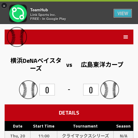
×
TeamHub
VIEW
Link Sports Inc.
FREE - In Google Play
横浜DeNAベイスタ
vs
広島東洋カープ
ーズ
-
0
0
DETAILS
Date
Start Time
Tournament
Season
Thu, 20
11:00
クライマックスシリーズ
N/A