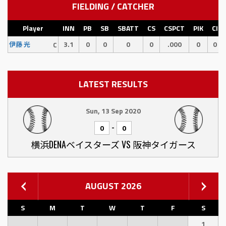
FIELDING / CATCHER
Player
INN
PB
SB
SBATT
CS
CSPCT
PIK
CI
3.1
0
0
0
0
.000
0
0
伊藤 光
C
LATEST RESULTS
Sun, 13 Sep 2020
-
0
0
横浜DENAベイスターズ VS 阪神タイガース
AUGUST 2026
S
M
T
W
T
F
S
1