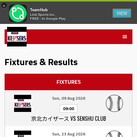
×
TeamHub
VIEW
Link Sports Inc.
FREE - In Google Play
Fixtures & Results
FIXTURES
Sun, 09 Aug 2026
09:00
京北カイザース VS SENSHU CLUB
Sun, 23 Aug 2026