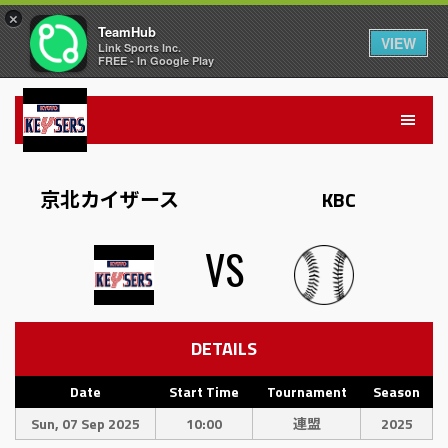
×
TeamHub
VIEW
Link Sports Inc.
FREE - In Google Play
京北カイザース
KBC
VS
DETAILS
Date
Start Time
Tournament
Season
Sun, 07 Sep 2025
10:00
連盟
2025