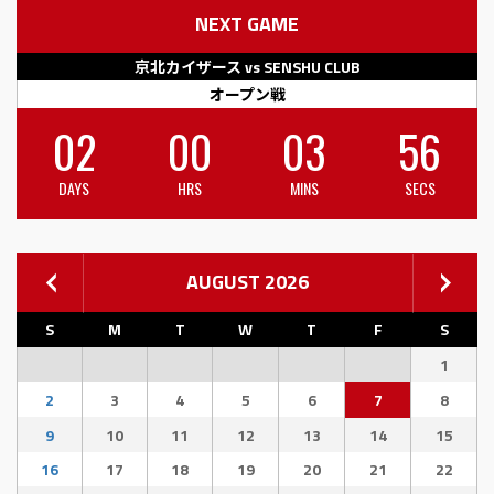
NEXT GAME
京北カイザース vs SENSHU CLUB
オープン戦
02
00
03
55
DAYS
HRS
MINS
SECS
AUGUST 2026
S
M
T
W
T
F
S
1
2
3
4
5
6
7
8
9
10
11
12
13
14
15
16
17
18
19
20
21
22