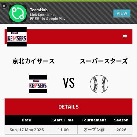
×
TeamHub
VIEW
Link Sports Inc.
FREE - In Google Play
京北カイザース
スーパースターズ
VS
DETAILS
Date
Start Time
Tournament
Season
Sun, 17 May 2026
11:00
オープン戦
2026