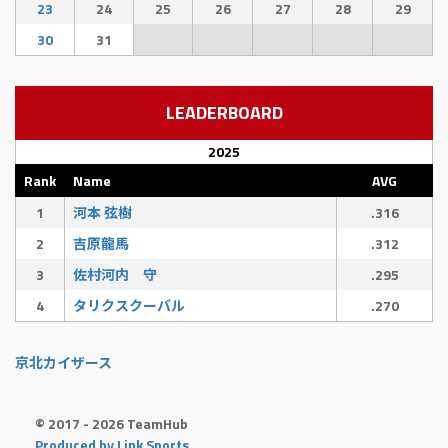
23
24
25
26
27
28
29
30
31
LEADERBOARD
2025
Rank
Name
AVG
1
河本 弦樹
.316
2
吉原龍馬
.312
3
佐村河内 守
.295
4
タリクスクーバル
.270
京北カイザース
© 2017 - 2026 TeamHub
Produced by Link Sports