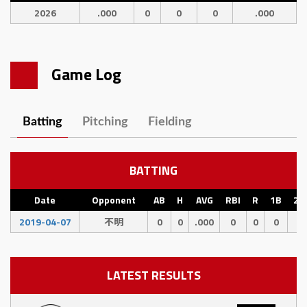
2026
.000
0
0
0
.000
Game Log
Batting
Pitching
Fielding
BATTING
Date
Opponent
AB
H
AVG
RBI
R
1B
2B
2019-04-07
不明
0
0
.000
0
0
0
0
LATEST RESULTS