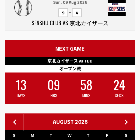
Sun, 09 Aug 2026
-
9
4
SENSHU CLUB VS 京北カイザース
NEXT GAME
京北カイザース vs TBD
オープン戦
13
09
58
24
DAYS
HRS
MINS
SECS
AUGUST 2026
S
M
T
W
T
F
S