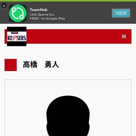
×
TeamHub
VIEW
Link Sports Inc.
FREE - In Google Play
高橋 勇人