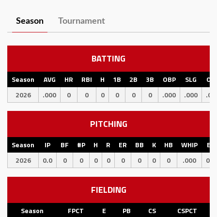
Season
Tournament
BATTING
Season
AVG
HR
RBI
H
1B
2B
3B
OBP
SLG
OP
2026
.000
0
0
0
0
0
0
.000
.000
.00
PITCHING
Season
IP
BF
#P
H
R
ER
BB
K
HB
WHIP
ER
2026
0.0
0
0
0
0
0
0
0
0
.000
0.0
FIELDING
Season
FPCT
E
PB
CS
CSPCT