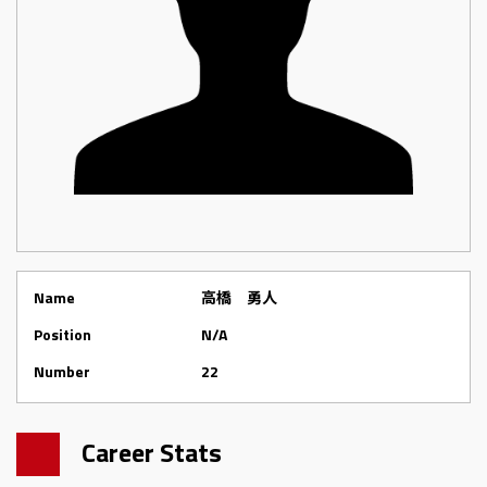
Name
高橋 勇人
Position
N/A
Number
22
Career Stats