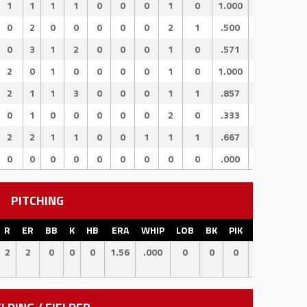
1
1
1
1
0
0
0
1
0
1.000
2.500
1.5
0
2
0
0
0
0
0
2
1
.500
.500
.0
0
3
1
2
0
0
0
1
0
.571
1.405
.8
2
0
1
0
0
0
0
1
0
1.000
2.000
1.0
2
1
1
3
0
0
0
1
1
.857
2.257
1.4
0
1
0
0
0
0
0
2
0
.333
.333
.0
2
2
1
1
0
0
1
1
1
.667
1.417
.7
0
0
0
0
0
0
0
0
0
.000
.000
.0
PITCHING
R
ER
BB
K
HB
ERA
WHIP
LOB
BK
PIK
CS
SB
2
2
0
0
0
1.56
.000
0
0
0
0
0