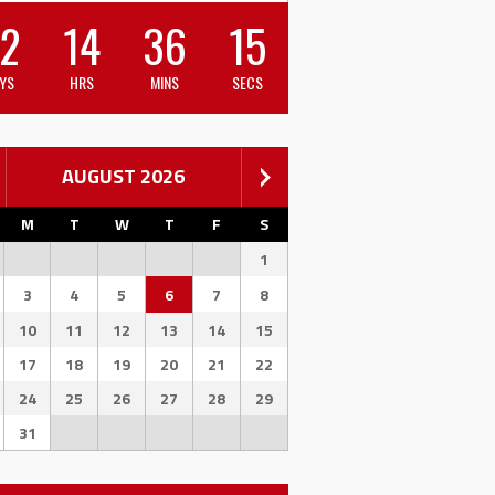
2
14
36
15
YS
HRS
MINS
SECS
AUGUST 2026
M
T
W
T
F
S
1
3
4
5
6
7
8
10
11
12
13
14
15
17
18
19
20
21
22
24
25
26
27
28
29
31