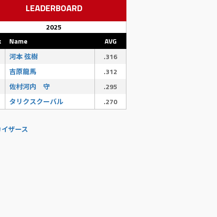
LEADERBOARD
2025
k
Name
AVG
河本 弦樹
.316
吉原龍馬
.312
佐村河内 守
.295
タリクスクーバル
.270
カイザース
G
SB
CS
SAC
SF
BA/RISP
00
0
0
0
0
.000
00
0
0
0
1
.500