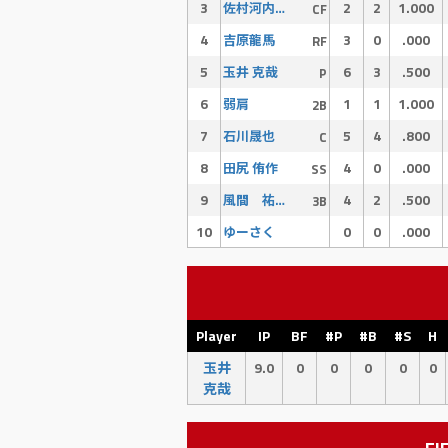
3
2
2
1.000
佐村河内 守
CF
4
3
0
.000
吉原龍馬
RF
5
6
3
.500
玉井 克哉
P
6
1
1
1.000
弱肩
2B
7
5
4
.800
石川晟也
C
8
4
0
.000
田尻 侑作
SS
9
4
2
.500
風間 祐輝
3B
10
0
0
.000
ゆーさく
Player
IP
BF
#P
#B
#S
H
玉井
9.0
0
0
0
0
0
克哉