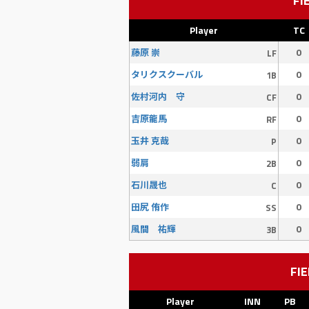
FI
Player
TC
0
藤原 崇
LF
0
タリクスクーバル
1B
0
佐村河内 守
CF
0
吉原龍馬
RF
0
玉井 克哉
P
0
弱肩
2B
0
石川晟也
C
0
田尻 侑作
SS
0
風間 祐輝
3B
FIE
Player
INN
PB