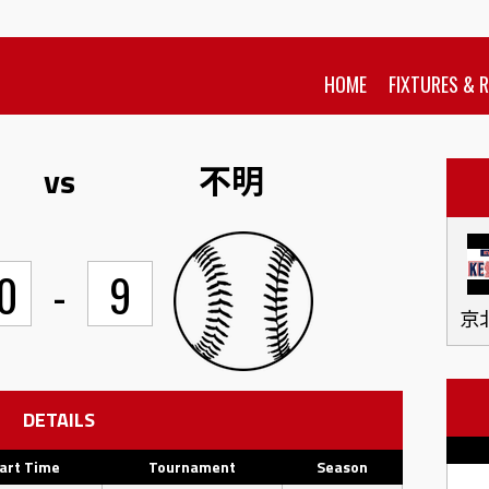
HOME
FIXTURES & 
ス
vs
不明
0
-
9
京
DETAILS
art Time
Tournament
Season