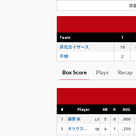
京
Team
1
京北カイザース
10
不明
2
Box Score
Plays
Recap
#
Player
AB
H
AVG
1
5
0
.000
藤原 崇
LF
2
4
1
.250
タリクスクーバル
1B