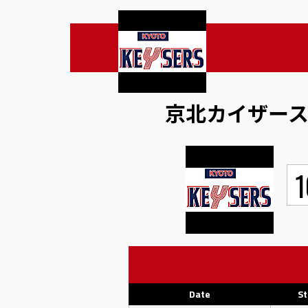
京北カイザー
1
Date
St