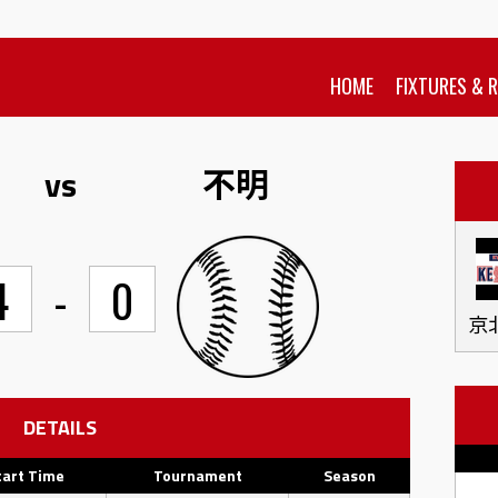
HOME
FIXTURES & 
ス
vs
不明
4
-
0
京
DETAILS
tart Time
Tournament
Season