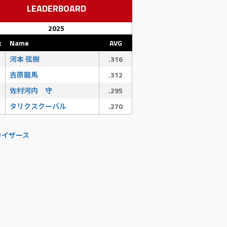
LEADERBOARD
2025
k
Name
AVG
河本 弦樹
.316
吉原龍馬
.312
佐村河内 守
.295
タリクスクーバル
.270
カイザース
SB
CS
SAC
SF
BA/RISP
0
0
0
0
.000
0
0
0
0
.000