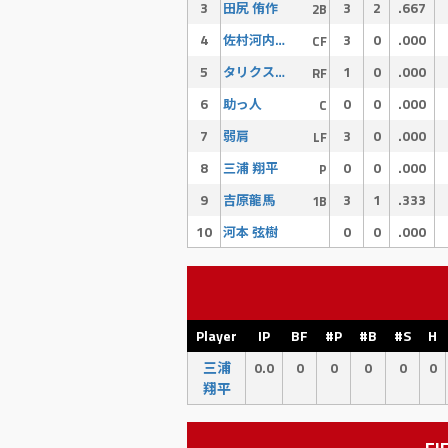
3
3
2
.667
田尻 侑作
2B
4
3
0
.000
佐村河内 守
CF
5
1
0
.000
タリクスクーバル
RF
6
0
0
.000
助っ人
C
7
3
0
.000
弱肩
LF
8
0
0
.000
三浦 翔平
P
9
3
1
.333
吉原龍馬
1B
10
0
0
.000
河本 弦樹
Player
IP
BF
#P
#B
#S
H
三浦
0.0
0
0
0
0
0
翔平