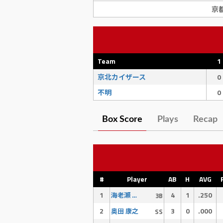
京
Team
1
京北カイザース
0
不明
0
Box Score
Plays
Recap
#
Player
AB
H
AVG
1
4
1
.250
海老瀬 啓介
3B
2
3
0
.000
奥田 康之
SS