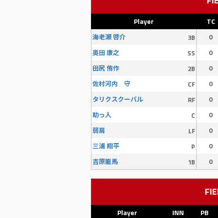
FI
Player
TC
0
海老瀬 啓介
3B
0
奥田 康之
SS
0
田尻 侑作
2B
0
佐村河内 守
CF
0
タリクスクーバル
RF
0
助っ人
C
0
弱肩
LF
0
三浦 翔平
P
0
吉原龍馬
1B
FIE
Player
INN
PB