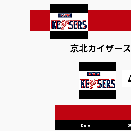
京北カイザー
Date
S