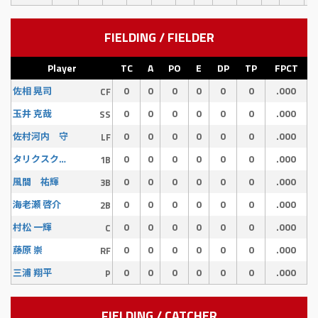
FIELDING / FIELDER
Player
TC
A
PO
E
DP
TP
FPCT
0
0
0
0
0
0
.000
佐相 晃司
CF
0
0
0
0
0
0
.000
玉井 克哉
SS
0
0
0
0
0
0
.000
佐村河内 守
LF
0
0
0
0
0
0
.000
タリクスクーバル
1B
0
0
0
0
0
0
.000
風間 祐輝
3B
0
0
0
0
0
0
.000
海老瀬 啓介
2B
0
0
0
0
0
0
.000
村松 一輝
C
0
0
0
0
0
0
.000
藤原 崇
RF
0
0
0
0
0
0
.000
三浦 翔平
P
FIELDING / CATCHER