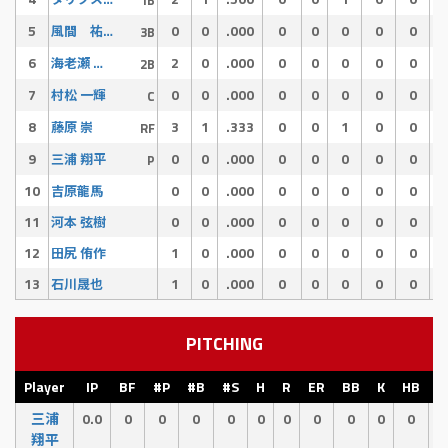
5
0
0
.000
0
0
0
0
0
風間 祐輝
3B
6
2
0
.000
0
0
0
0
0
海老瀬 啓介
2B
7
0
0
.000
0
0
0
0
0
村松 一輝
C
8
3
1
.333
0
0
1
0
0
藤原 崇
RF
9
0
0
.000
0
0
0
0
0
三浦 翔平
P
10
0
0
.000
0
0
0
0
0
吉原龍馬
11
0
0
.000
0
0
0
0
0
河本 弦樹
12
1
0
.000
0
0
0
0
0
田尻 侑作
13
1
0
.000
0
0
0
0
0
石川晟也
PITCHING
Player
IP
BF
#P
#B
#S
H
R
ER
BB
K
HB
E
三浦
0.0
0
0
0
0
0
0
0
0
0
0
0
翔平