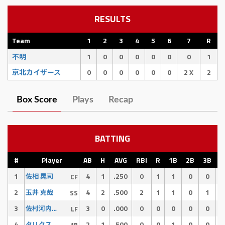
RESULTS
Team
1
2
3
4
5
6
7
R
不明
1
0
0
0
0
0
0
1
京北カイザース
0
0
0
0
0
0
2 X
2
Box Score
Plays
Recap
BATTING
#
Player
AB
H
AVG
RBI
R
1B
2B
3B
H
1
4
1
.250
0
1
1
0
0
佐相 晃司
CF
2
4
2
.500
2
1
1
0
1
玉井 克哉
SS
3
3
0
.000
0
0
0
0
0
佐村河内 守
LF
4
2
1
.500
0
0
1
0
0
タリクスクーバル
1B