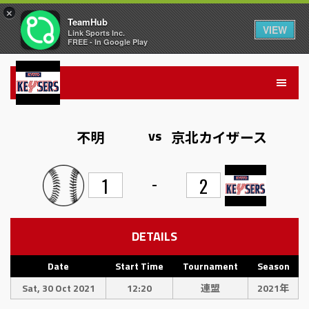
×
TeamHub
VIEW
Link Sports Inc.
FREE - In Google Play
vs
不明
京北カイザース
-
1
2
DETAILS
Date
Start Time
Tournament
Season
Sat, 30 Oct 2021
12:20
連盟
2021年