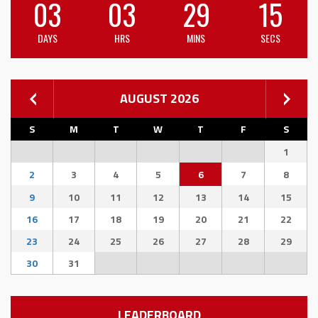
03
03
29
14
DAYS
HRS
MINS
SECS
AUGUST 2026
S
M
T
W
T
F
S
1
2
3
4
5
6
7
8
9
10
11
12
13
14
15
16
17
18
19
20
21
22
23
24
25
26
27
28
29
30
31
LEADERBOARD