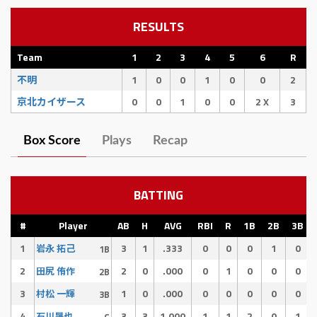
RESULTS
Team
1
2
3
4
5
6
R
不明
1
0
0
1
0
0
2
京北カイザース
0
0
1
0
0
2 X
3
Box Score
Plays
Recap
BATTING
#
Player
AB
H
AVG
RBI
R
1B
2B
3B
1
3
1
.333
0
0
0
1
0
岩永 拓己
1B
2
2
0
.000
0
1
0
0
0
田尻 侑作
2B
3
1
0
.000
0
0
0
0
0
村松 一輝
3B
4
3
3
1.000
1
1
2
0
1
石川晟也
C