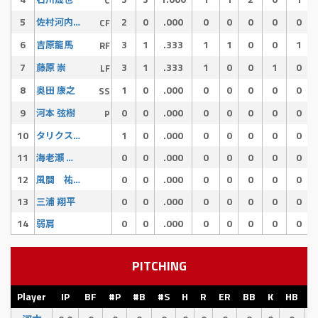
5
2
0
.000
0
0
0
0
0
佐村河内 守
CF
6
3
1
.333
1
1
0
0
1
吉原龍馬
RF
7
3
1
.333
1
0
0
1
0
藤原 崇
LF
8
1
0
.000
0
0
0
0
0
奥田 康之
SS
9
0
0
.000
0
0
0
0
0
河本 弦樹
P
10
1
0
.000
0
0
0
0
0
タリクスクーバル
11
0
0
.000
0
0
0
0
0
海老瀬 啓介
12
0
0
.000
0
0
0
0
0
風間 祐輝
13
0
0
.000
0
0
0
0
0
三浦 翔平
14
0
0
.000
0
0
0
0
0
弱肩
PITCHING
Player
IP
BF
#P
#B
#S
H
R
ER
BB
K
HB
E