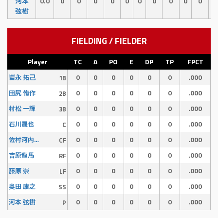
河本
0.0
0
0
0
0
0
0
0
0
0
0
0
弦樹
FIELDING / FIELDER
Player
TC
A
PO
E
DP
TP
FPCT
0
0
0
0
0
0
.000
岩永 拓己
1B
0
0
0
0
0
0
.000
田尻 侑作
2B
0
0
0
0
0
0
.000
村松 一輝
3B
0
0
0
0
0
0
.000
石川晟也
C
0
0
0
0
0
0
.000
佐村河内 守
CF
0
0
0
0
0
0
.000
吉原龍馬
RF
0
0
0
0
0
0
.000
藤原 崇
LF
0
0
0
0
0
0
.000
奥田 康之
SS
0
0
0
0
0
0
.000
河本 弦樹
P