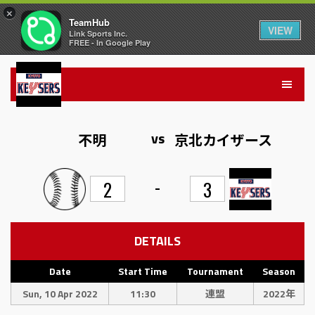
×
TeamHub
VIEW
Link Sports Inc.
FREE - In Google Play
vs
不明
京北カイザース
-
2
3
DETAILS
Date
Start Time
Tournament
Season
Sun, 10 Apr 2022
11:30
連盟
2022年