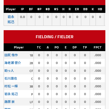
Player
IP
BF
#P
#B
#S
H
R
ER
BB
K
HB
E
岩永
0.0
0
0
0
0
0
0
0
0
0
0
0
拓己
FIELDING / FIELDER
Player
TC
A
PO
E
DP
TP
FPCT
0
0
0
0
0
0
.000
田尻 侑作
1B
0
0
0
0
0
0
.000
海老瀬 啓介
2B
0
0
0
0
0
0
.000
助っ人
CF
0
0
0
0
0
0
.000
石川晟也
C
0
0
0
0
0
0
.000
村松 一輝
3B
0
0
0
0
0
0
.000
岩永 拓己
P
0
0
0
0
0
0
.000
藤原 崇
LF