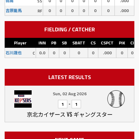
0
0
0
0
0
0
.000
弱肩
SS
0
0
0
0
0
0
.000
吉原龍馬
RF
FIELDING / CATCHER
Player
INN
PB
SB
SBATT
CS
CSPCT
PIK
CI
0.0
0
0
0
0
.000
0
0
石川晟也
C
LATEST RESULTS
Sun, 02 Aug 2026
-
1
1
京北カイザース VS ギャングスター