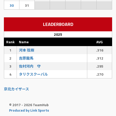
30
31
LEADERBOARD
2025
Rank
Name
AVG
1
河本 弦樹
.316
2
吉原龍馬
.312
3
佐村河内 守
.295
4
タリクスクーバル
.270
京北カイザース
© 2017 - 2026 TeamHub
Produced by Link Sports