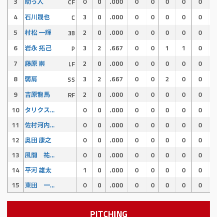
3
0
0
.000
0
0
0
0
0
助っ人
CF
4
3
0
.000
0
0
0
0
0
石川晟也
C
5
2
0
.000
0
0
0
0
0
村松 一輝
3B
6
3
2
.667
0
0
1
1
0
岩永 拓己
P
7
2
0
.000
0
0
0
0
0
藤原 崇
LF
8
3
2
.667
0
0
2
0
0
弱肩
SS
9
2
0
.000
0
0
0
0
0
吉原龍馬
RF
10
0
0
.000
0
0
0
0
0
タリクスクーバル
11
0
0
.000
0
0
0
0
0
佐村河内 守
12
0
0
.000
0
0
0
0
0
奥田 康之
13
0
0
.000
0
0
0
0
0
風間 祐輝
14
1
0
.000
0
0
0
0
0
平河 雄太
15
0
0
.000
0
0
0
0
0
東田 一輝
PITCHING