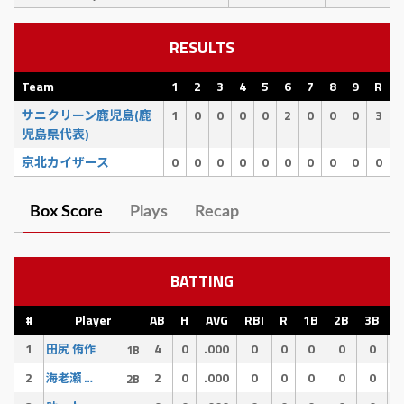
RESULTS
Team
1
2
3
4
5
6
7
8
9
R
サニクリーン鹿児島(鹿
1
0
0
0
0
2
0
0
0
3
児島県代表)
京北カイザース
0
0
0
0
0
0
0
0
0
0
Box Score
Plays
Recap
BATTING
#
Player
AB
H
AVG
RBI
R
1B
2B
3B
H
1
4
0
.000
0
0
0
0
0
田尻 侑作
1B
2
2
0
.000
0
0
0
0
0
海老瀬 啓介
2B