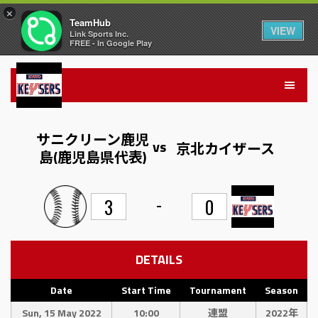
×
TeamHub
VIEW
Link Sports Inc.
FREE - In Google Play
サニクリーン鹿児
vs
京北カイザース
島(鹿児島県代表)
-
3
0
DETAILS
Date
Start Time
Tournament
Season
Sun, 15 May 2022
10:00
連盟
2022年