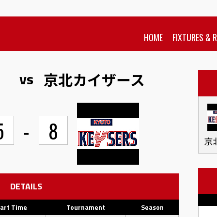
HOME
FIXTURES & 
vs
京北カイザース
5
-
8
京
DETAILS
art Time
Tournament
Season