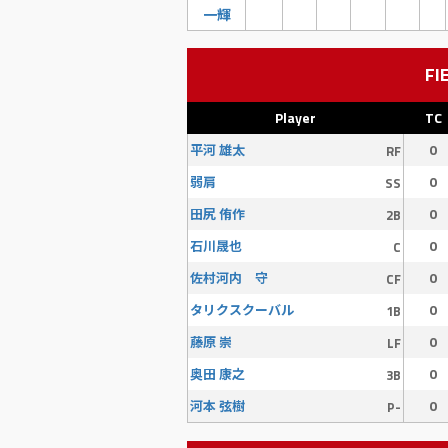
一輝
FI
Player
TC
0
平河 雄太
RF
0
弱肩
SS
0
田尻 侑作
2B
0
石川晟也
C
0
佐村河内 守
CF
0
タリクスクーバル
1B
0
藤原 崇
LF
0
奥田 康之
3B
0
河本 弦樹
P-