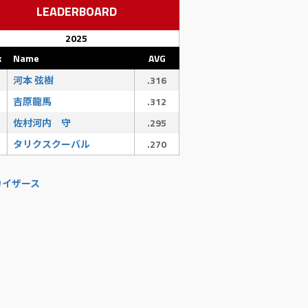
LEADERBOARD
2025
k
Name
AVG
河本 弦樹
.316
吉原龍馬
.312
佐村河内 守
.295
タリクスクーバル
.270
カイザース
SB
CS
SAC
SF
BA/RISP
1
0
0
0
.000
1
0
0
0
.000