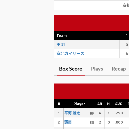
京
Team
1
不明
0
京北カイザース
4
Box Score
Plays
Recap
#
Player
AB
H
AVG
1
4
1
.250
平河 雄太
RF
2
2
0
.000
弱肩
SS