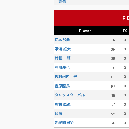
弦樹
FI
Player
TC
0
河本 弦樹
P
0
平河 雄太
DH
0
村松 一輝
3B
0
石川晟也
C
0
佐村河内 守
CF
0
吉原龍馬
RF
0
タリクスクーバル
1B
0
奥村 直道
LF
0
弱肩
SS
0
海老瀬 啓介
2B