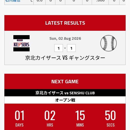
石川晟也
C
LATEST RESULTS
Sun, 02 Aug 2026
-
1
1
京北カイザース VS ギャングスター
NEXT GAME
京北カイザース vs SENSHU CLUB
オープン戦
01
02
15
50
DAYS
HRS
MINS
SECS