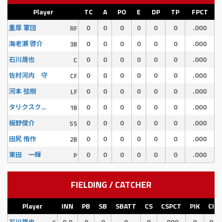
Player
TC
A
PO
E
DP
TP
FPCT
0
0
0
0
0
0
.000
重厚 軍団
RF
0
0
0
0
0
0
.000
海老瀬 啓介
3B
0
0
0
0
0
0
.000
石川晟也
C
0
0
0
0
0
0
.000
佐村河内 守
CF
0
0
0
0
0
0
.000
河本 弦樹
LF
0
0
0
0
0
0
.000
タリクスクーバル
1B
0
0
0
0
0
0
.000
板野俊介
SS
0
0
0
0
0
0
.000
田尻 侑作
2B
0
0
0
0
0
0
.000
東田 一輝
P
FIELDING / CATCHER
Player
INN
PB
SB
SBATT
CS
CSPCT
PIK
CI
0.0
0
0
0
0
.000
0
0