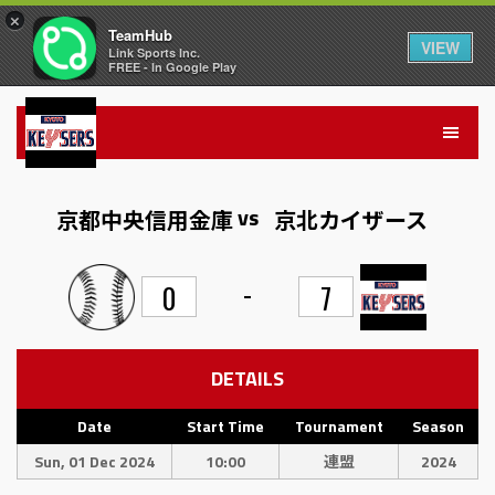
×
TeamHub
VIEW
Link Sports Inc.
FREE - In Google Play
vs
京都中央信用金庫
京北カイザース
-
0
7
DETAILS
Date
Start Time
Tournament
Season
Sun, 01 Dec 2024
10:00
連盟
2024