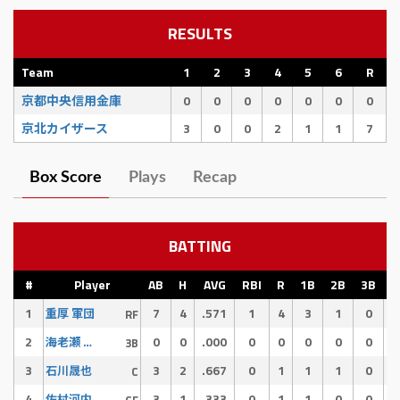
RESULTS
Team
1
2
3
4
5
6
R
京都中央信用金庫
0
0
0
0
0
0
0
京北カイザース
3
0
0
2
1
1
7
Box Score
Plays
Recap
BATTING
#
Player
AB
H
AVG
RBI
R
1B
2B
3B
H
1
7
4
.571
1
4
3
1
0
重厚 軍団
RF
2
0
0
.000
0
0
0
0
0
海老瀬 啓介
3B
3
3
2
.667
0
1
1
1
0
石川晟也
C
4
3
1
.333
0
1
1
0
0
佐村河内 守
CF