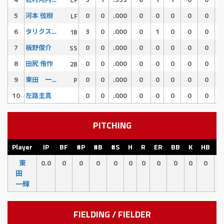
5
0
0
.000
0
0
0
0
0
河本 弦樹
LF
6
3
0
.000
0
1
0
0
0
タリクスクーバル
1B
7
0
0
.000
0
0
0
0
0
板野俊介
SS
8
0
0
.000
0
0
0
0
0
田尻 侑作
2B
9
0
0
.000
0
0
0
0
0
東田 一輝
P
10
0
0
.000
0
0
0
0
0
左路主真
PITCHING
Player
IP
BF
#P
#B
#S
H
R
ER
BB
K
HB
E
東
0.0
0
0
0
0
0
0
0
0
0
0
0
田
一輝
FIELDING / FIELDER