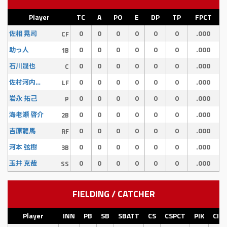
Player
TC
A
PO
E
DP
TP
FPCT
0
0
0
0
0
0
.000
佐相 晃司
CF
0
0
0
0
0
0
.000
助っ人
1B
0
0
0
0
0
0
.000
石川晟也
C
0
0
0
0
0
0
.000
佐村河内 守
LF
0
0
0
0
0
0
.000
岩永 拓己
P
0
0
0
0
0
0
.000
海老瀬 啓介
2B
0
0
0
0
0
0
.000
吉原龍馬
RF
0
0
0
0
0
0
.000
河本 弦樹
3B
0
0
0
0
0
0
.000
玉井 克哉
SS
FIELDING / CATCHER
Player
INN
PB
SB
SBATT
CS
CSPCT
PIK
CI