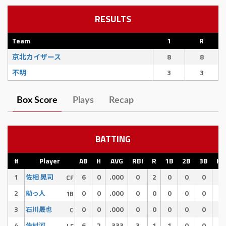
RESULTS
Team
1
R
京北カイザース
8
8
不明
3
3
Box Score
Plays
Recap
BATTING
#
Player
AB
H
AVG
RBI
R
1B
2B
3B
HR
1
6
0
.000
0
2
0
0
0
0
佐相 晃司
CF
2
0
0
.000
0
0
0
0
0
0
助っ人
1B
3
0
0
.000
0
0
0
0
0
0
石川晟也
C
4
6
2
.333
3
1
1
0
0
1
佐村河内 守
LF