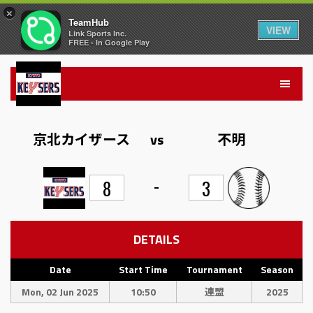
×
TeamHub
VIEW
Link Sports Inc.
FREE - In Google Play
京北カイザース
vs
不明
-
8
3
DETAILS
Date
Start Time
Tournament
Season
Mon, 02 Jun 2025
10:50
連盟
2025