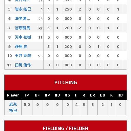
5
4
1
.250
2
0
0
0
1
0
岩永 拓己
P
6
0
0
.000
0
0
0
0
0
0
海老瀬 啓介
2B
7
5
1
.200
2
0
0
1
0
0
吉原龍馬
RF
8
6
0
.000
0
0
0
0
0
0
河本 弦樹
3B
9
5
1
.200
0
0
1
0
0
0
藤原 崇
10
0
0
.000
0
0
0
0
0
0
玉井 克哉
SS
11
0
0
.000
0
0
0
0
0
0
田尻 侑作
PITCHING
Player
IP
BF
#P
#B
#S
H
R
ER
BB
K
HB
E
岩永
5.0
0
0
0
0
4
3
3
2
1
0
4
拓己
FIELDING / FIELDER