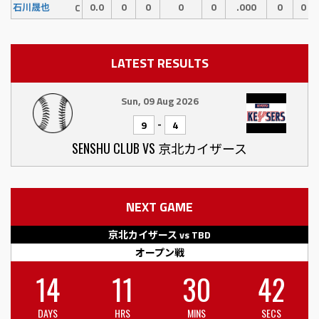
0.0
0
0
0
0
.000
0
0
石川晟也
C
LATEST RESULTS
Sun, 09 Aug 2026
-
9
4
SENSHU CLUB VS 京北カイザース
NEXT GAME
京北カイザース vs TBD
オープン戦
14
11
30
42
DAYS
HRS
MINS
SECS