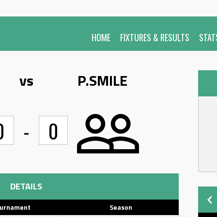
HOME
FIXTURES & RESULTS
STAT
vs
P.SMILE
0
-
0
DETAILS
urnament
Season