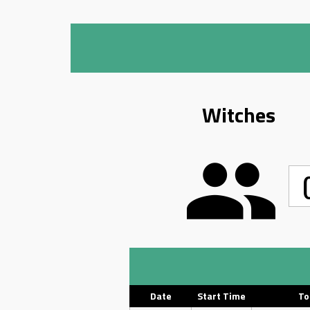
Witches
Date
Start Time
To