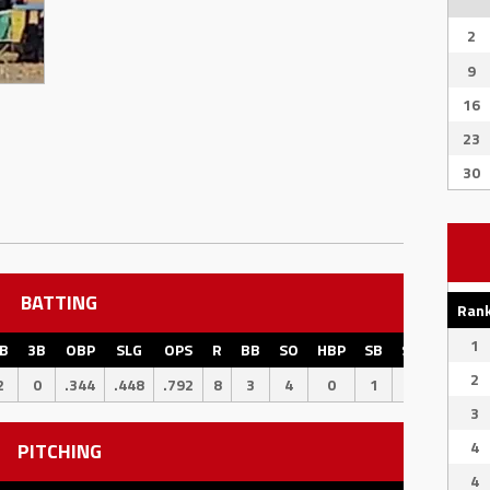
2
9
16
23
30
BATTING
Ran
1
B
3B
OBP
SLG
OPS
R
BB
SO
HBP
SB
SBPCT
CS
2
2
0
.344
.448
.792
8
3
4
0
1
100
0
3
4
PITCHING
4