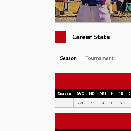
Career Stats
Season
Tournament
Season
AVG
HR
RBI
H
1B
2
.276
1
9
8
5