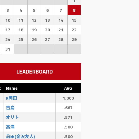
1
3
4
5
6
7
8
10
11
12
13
14
15
17
18
19
20
21
22
24
25
26
27
28
29
31
LEADERBOARD
k
Name
AVG
K岡田
1.000
SAC
SF
吉島
.667
0
0
オリト
.571
高津
.500
苅田(金沢友人)
.500