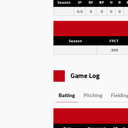
Season
IP
BF
#P
H
R
0.0
0
0
0
0
Season
FPCT
.909
Game Log
Batting
Pitching
Fieldin