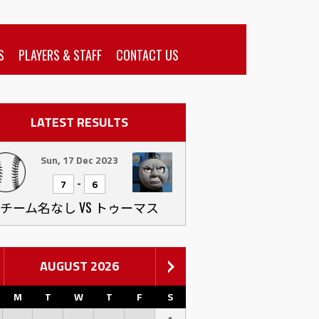
S
PLAYERS & STAFF
CONTACT US
LATEST RESULTS
Sun, 17 Dec 2023
-
7
6
チーム名なし VS トゥーマス
AUGUST 2026
M
T
W
T
F
S