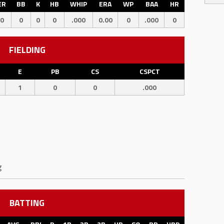
ER
BB
K
HB
WHIP
ERA
WP
BAA
HR
0
0
0
0
.000
0.00
0
.000
0
FIELDING
E
PB
CS
CSPCT
1
0
0
.000
g
BATTING