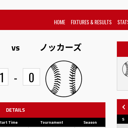
HOME
FIXTURES & RESULTS
STAT
vs
ノッカーズ
1
-
0
DETAILS
S
tart Time
Tournament
Season