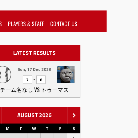
S
PLAYERS & STAFF
CONTACT US
LATEST RESULTS
Sun, 17 Dec 2023
-
7
6
チーム名なし VS トゥーマス
AUGUST 2026
M
T
W
T
F
S