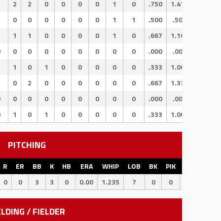
1
2
2
0
0
0
0
1
0
.750
1.417
.667
2
0
0
0
0
0
0
1
1
.500
.500
.000
3
1
1
0
0
0
0
1
0
.667
1.167
.500
0
0
0
0
0
0
0
0
0
.000
.000
.000
1
1
0
1
0
0
0
0
0
.333
1.000
.667
1
0
2
0
0
0
0
0
0
.667
1.333
.667
0
0
0
0
0
0
0
0
0
.000
.000
.000
0
1
0
1
0
0
0
0
0
.333
1.000
.667
PITCHING
R
ER
BB
K
HB
ERA
WHIP
LOB
BK
PIK
CS
SB
0
0
3
3
0
0.00
1.235
7
0
0
0
2
ELDING / FIELDER