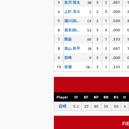
3
3
2
.667
金沢 俊太
3B
4
2
0
.000
上杉 淳斗
C
5
2
1
.500
瀧川(助っ人)
CF
6
3
0
.000
長友(助っ人)
SS
7
3
1
.333
関島
RF
8
3
2
.667
高山 昇平
1B
9
3
0
.000
岩崎
P
10
3
1
.333
岩瀨
1B-
Player
IP
BF
#P
#B
#S
H
岩崎
5.2
25
85
35
50
4
FI