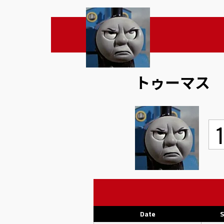
トゥーマス
1
Date
S