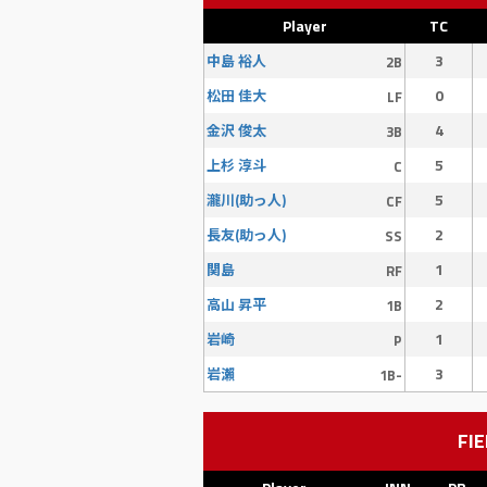
Player
TC
3
中島 裕人
2B
0
松田 佳大
LF
4
金沢 俊太
3B
5
上杉 淳斗
C
5
瀧川(助っ人)
CF
2
長友(助っ人)
SS
1
関島
RF
2
高山 昇平
1B
1
岩崎
P
3
岩瀨
1B-
FIE