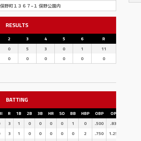
俣野町１３６７−１ 俣野公園内
RESULTS
2
3
4
5
6
R
0
5
3
0
1
11
0
0
0
0
0
0
BATTING
BI
R
1B
2B
3B
HR
SO
BB
HBP
OBP
OPS
SLG
0
3
1
0
0
0
0
1
0
.500
.833
.333
0
3
1
0
0
0
0
0
2
.750
1.250
.500