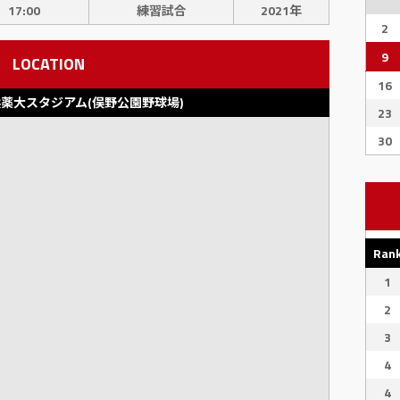
17:00
練習試合
2021年
2
9
LOCATION
16
薬大スタジアム(俣野公園野球場)
23
30
Ran
1
2
3
4
4