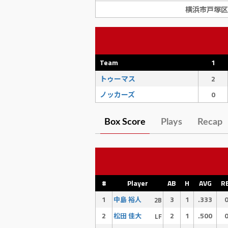
横浜市戸塚区
Team
1
トゥーマス
2
ノッカーズ
0
Box Score
Plays
Recap
#
Player
AB
H
AVG
R
1
3
1
.333
中島 裕人
2B
2
2
1
.500
松田 佳大
LF