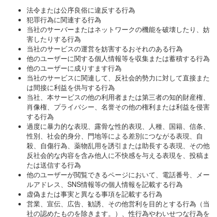
法令または公序良俗に違反する行為
犯罪行為に関連する行為
当社のサーバーまたはネットワークの機能を破壊したり、妨
害したりする行為
当社のサービスの運営を妨害するおそれのある行為
他のユーザーに関する個人情報等を収集または蓄積する行為
他のユーザーに成りすます行為
当社のサービスに関連して、反社会的勢力に対して直接また
は間接に利益を供与する行為
当社、本サービスの他の利用者または第三者の知的財産権、
肖像権、プライバシー、名誉その他の権利または利益を侵害
する行為
過度に暴力的な表現、露骨な性的表現、人種、国籍、信条、
性別、社会的身分、門地等による差別につながる表現、自
殺、自傷行為、薬物乱用を誘引または助長する表現、その他
反社会的な内容を含み他人に不快感を与える表現を、投稿ま
たは送信する行為
他のユーザーが閲覧できるページにおいて、電話番号、メー
ルアドレス、SNS情報等の個人情報を記載する行為
虚偽または事実と異なる事項を記載する行為
営業、宣伝、広告、勧誘、その他営利を目的とする行為（当
社の認めたものを除きます。）、性行為やわいせつな行為を