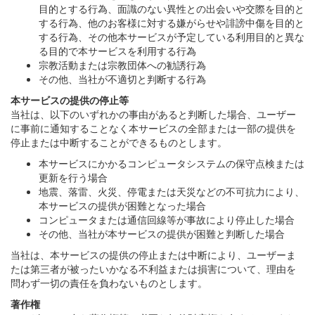
目的とする行為、面識のない異性との出会いや交際を目的と
する行為、他のお客様に対する嫌がらせや誹謗中傷を目的と
する行為、その他本サービスが予定している利用目的と異な
る目的で本サービスを利用する行為
宗教活動または宗教団体への勧誘行為
その他、当社が不適切と判断する行為
本サービスの提供の停止等
当社は、以下のいずれかの事由があると判断した場合、ユーザー
に事前に通知することなく本サービスの全部または一部の提供を
停止または中断することができるものとします。
本サービスにかかるコンピュータシステムの保守点検または
更新を行う場合
地震、落雷、火災、停電または天災などの不可抗力により、
本サービスの提供が困難となった場合
コンピュータまたは通信回線等が事故により停止した場合
その他、当社が本サービスの提供が困難と判断した場合
当社は、本サービスの提供の停止または中断により、ユーザーま
たは第三者が被ったいかなる不利益または損害について、理由を
問わず一切の責任を負わないものとします。
著作権