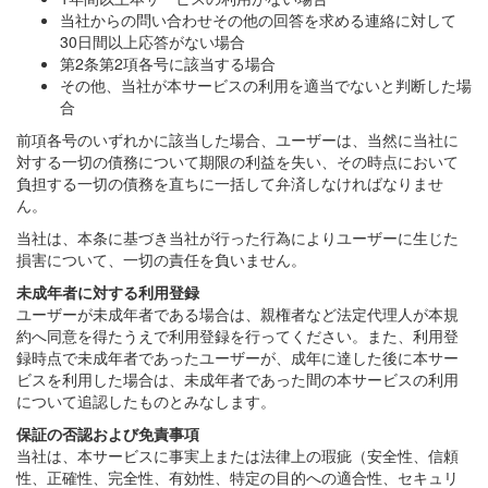
当社からの問い合わせその他の回答を求める連絡に対して
30日間以上応答がない場合
第2条第2項各号に該当する場合
その他、当社が本サービスの利用を適当でないと判断した場
合
前項各号のいずれかに該当した場合、ユーザーは、当然に当社に
対する一切の債務について期限の利益を失い、その時点において
負担する一切の債務を直ちに一括して弁済しなければなりませ
ん。
当社は、本条に基づき当社が行った行為によりユーザーに生じた
損害について、一切の責任を負いません。
未成年者に対する利用登録
ユーザーが未成年者である場合は、親権者など法定代理人が本規
約へ同意を得たうえで利用登録を行ってください。また、利用登
録時点で未成年者であったユーザーが、成年に達した後に本サー
ビスを利用した場合は、未成年者であった間の本サービスの利用
について追認したものとみなします。
保証の否認および免責事項
当社は、本サービスに事実上または法律上の瑕疵（安全性、信頼
性、正確性、完全性、有効性、特定の目的への適合性、セキュリ