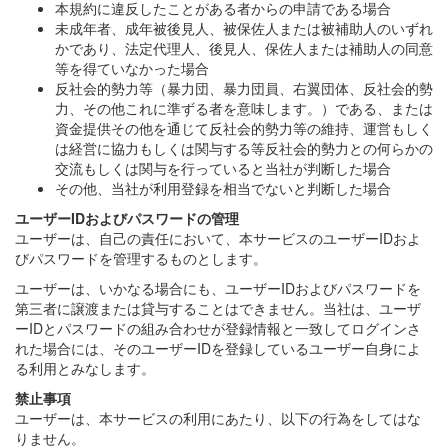
本規約に違反したことがある者からの申請である場合
未成年者、成年被後見人、被保佐人または被補助人のいずれ
かであり、法定代理人、後見人、保佐人または補助人の同意
等を得ていなかった場合
反社会的勢力等（暴力団、暴力団員、右翼団体、反社会的勢
力、その他これに準ずる者を意味します。）である、または
資金提供その他を通じて反社会的勢力等の維持、運営もしく
は経営に協力もしくは関与する等反社会的勢力との何らかの
交流もしくは関与を行っていると当社が判断した場合
その他、当社が利用登録を相当でないと判断した場合
ユーザーIDおよびパスワードの管理
ユーザーは、自己の責任において、本サービスのユーザーIDおよ
びパスワードを管理するものとします。
ユーザーは、いかなる場合にも、ユーザーIDおよびパスワードを
第三者に譲渡または貸与することはできません。当社は、ユーザ
ーIDとパスワードの組み合わせが登録情報と一致してログインさ
れた場合には、そのユーザーIDを登録しているユーザー自身によ
る利用とみなします。
禁止事項
ユーザーは、本サービスの利用にあたり、以下の行為をしてはな
りません。