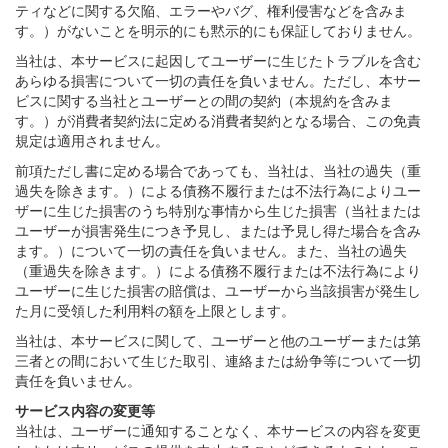
ティなどに関する欠陥、エラーやバグ、権利侵害などを含みま
す。）がないことを明示的にも黙示的にも保証しておりません。
当社は、本サービスに起因してユーザーに生じたトラブルを含む
あらゆる損害について一切の責任を負いません。ただし、本サー
ビスに関する当社とユーザーとの間の契約（本規約を含みま
す。）が消費者契約法に定める消費者契約となる場合、この免責
規定は適用されません。
前項ただし書に定める場合であっても、当社は、当社の過失（重
過失を除きます。）による債務不履行または不法行為によりユー
ザーに生じた損害のうち特別な事情から生じた損害（当社または
ユーザーが損害発生につき予見し、または予見し得た場合を含み
ます。）について一切の責任を負いません。また、当社の過失
（重過失を除きます。）による債務不履行または不法行為により
ユーザーに生じた損害の賠償は、ユーザーから当該損害が発生し
た月に受領した利用料の額を上限とします。
当社は、本サービスに関して、ユーザーと他のユーザーまたは第
三者との間において生じた取引、連絡または紛争等について一切
責任を負いません。
サービス内容の変更等
当社は、ユーザーに通知することなく、本サービスの内容を変更