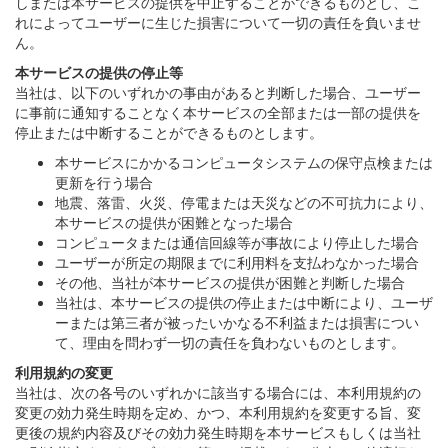
しまたは本サービスの提供を中止することができるものとし、こ
れによってユーザーに生じた損害について一切の責任を負いませ
ん。
本サービスの提供の停止等
当社は、以下のいずれかの事由があると判断した場合、ユーザー
に事前に通知することなく本サービスの全部または一部の提供を
停止または中断することができるものとします。
本サービスにかかるコンピュータシステムの保守点検または
更新を行う場合
地震、落雷、火災、停電または天災などの不可抗力により、
本サービスの提供が困難となった場合
コンピュータまたは通信回線等が事故により停止した場合
ユーザーが所定の期限までに利用料を支払わなかった場合
その他、当社が本サービスの提供が困難と判断した場合
当社は、本サービスの提供の停止または中断により、ユーザ
ーまたは第三者が被ったいかなる不利益または損害につい
て、理由を問わず一切の責任を負わないものとします。
利用規約の変更
当社は、次の各号のいずれかに該当する場合には、本利用規約の
変更の効力発生時期を定め、かつ、本利用規約を変更する旨、変
更後の規約内容及びその効力発生時期を本サービスもしくは当社