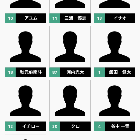
10
アユム
11
三浦 優志
13
イサオ
18
秋元麻南斗
87
河内光大
1
飯田 健太
12
イチロー
30
クロ
4
谷中 一青