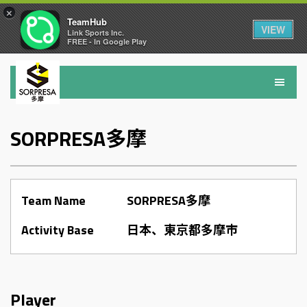
×
TeamHub
VIEW
Link Sports Inc.
FREE - In Google Play
SORPRESA多摩
Team Name
SORPRESA多摩
Activity Base
日本、東京都多摩市
Player