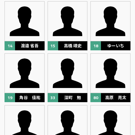
14
渡邉 省吾
15
高橋 靖史
18
ゆーいち
19
角谷 佳祐
33
深町 勉
80
高原 亮太