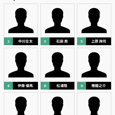
2
中川壮太
3
石田 周
5
上原 詢司
6
伊藤 優馬
8
松浦陸
9
椿龍之介