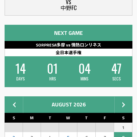
VS
中野FC
NEXT GAME
SORPRESA多摩 vs 情熱ロンリネス
全日本選手権
14
01
04
47
DAYS
HRS
MINS
SECS
AUGUST 2026
S
M
T
W
T
F
S
1