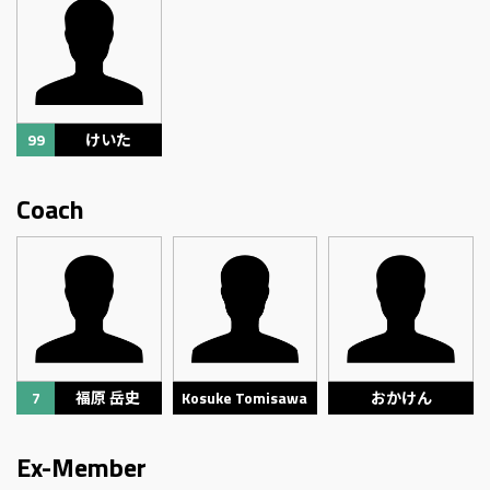
99
けいた
Coach
7
福原 岳史
Kosuke Tomisawa
おかけん
Ex-Member