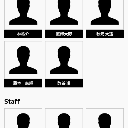
林紘介
直輝大野
秋元 大遥
藤本 航輝
酢谷 凌
Staff