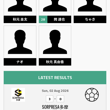
秋元 圭太
28
岡 達也
ちゃき
ナオ
秋元 真由香
LATEST RESULTS
Sun, 02 Aug 2026
-
3
0
SORPRESA多摩