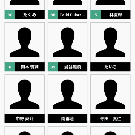
30
たくみ
88
Taiki Fukazawa
5
林直輝
8
関本 琉誠
99
澁谷雄飛
たいち
中野 舜介
南雲蓮
寺田 真仁