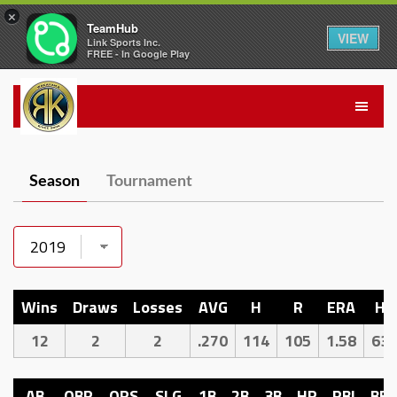
×
TeamHub
VIEW
Link Sports Inc.
FREE - In Google Play
Season
Tournament
Wins
Draws
Losses
AVG
H
R
ERA
H
12
2
2
.270
114
105
1.58
63
AB
OBP
OPS
SLG
1B
2B
3B
HR
RBI
BB