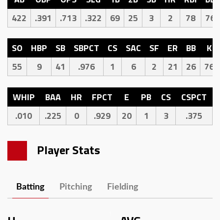
422
.391
.713
.322
69
25
3
2
78
76
SO
HBP
SB
SBPCT
CS
SAC
SF
ER
BB
K
55
9
41
.976
1
6
2
21
26
76
WHIP
BAA
HR
FPCT
E
PB
CS
CSPCT
.010
.225
0
.929
20
1
3
.375
Player Stats
Batting
Pitching
Fielding