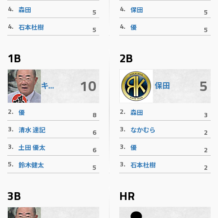
4.
4.
森田
保田
5
5
4.
4.
石本杜樹
優
5
5
1B
2B
10
5
キノリバース御意見番
保田
2.
2.
優
森田
8
3
3.
3.
清水 達記
なかむら
6
2
3.
3.
土田 優太
優
6
2
5.
3.
鈴木健太
石本杜樹
5
2
3B
HR