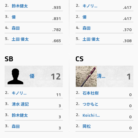
2.
2.
鈴木健太
キノリバース御意見番
.935
.417
3.
2.
優
優
.831
.417
4.
4.
森田
森田
.782
.370
5.
5.
土田 優太
土田 優太
.665
.308
SB
CS
12
1
優
清水 達記
2.
2.
キノリバース御意見番
石本杜樹
11
0
3.
2.
清水 達記
つかもと
3
0
3.
2.
鈴木健太
Koichi Iwaki
3
0
3.
2.
森田
岡松
3
0