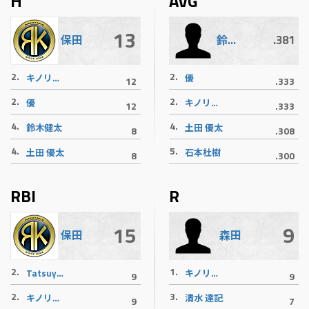
H
AVG
13
.381
保田
鈴木健太
2.
2.
キノリバース御意見番
優
12
.333
2.
2.
優
キノリバース御意見番
12
.333
4.
4.
鈴木健太
土田 優太
8
.308
4.
5.
土田 優太
石本杜樹
8
.300
RBI
R
15
9
保田
森田
2.
1.
Tatsuya Bon Hakozaki
キノリバース御意見番
9
9
2.
3.
キノリバース御意見番
清水 達記
9
7