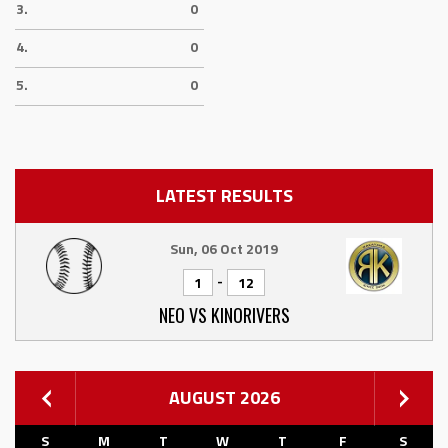
3.
0
4.
0
5.
0
LATEST RESULTS
Sun, 06 Oct 2019
-
1
12
NEO VS KINORIVERS
AUGUST 2026
S
M
T
W
T
F
S