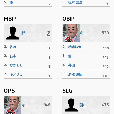
5.
5.
優
松本 充浩
4
5
HBP
OBP
2
.529
鈴木健太
キノリバース御意見番
2.
2.
谷野
鈴木健太
1
.458
2.
3.
石本
優
1
.415
2.
4.
なかむら
森田
1
.412
2.
5.
キノリバース御意見番
清水 達記
1
.381
OPS
SLG
.946
.476
キノリバース御意見番
鈴木健太