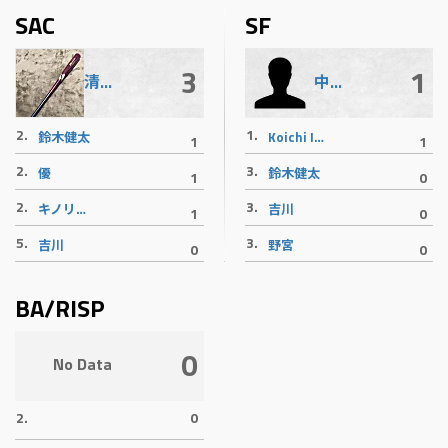
SAC
SF
3
1
清水 達記
中津 真也
2.
1.
鈴木健太
Koichi Iwaki
1
1
2.
3.
優
鈴木健太
1
0
2.
3.
キノリバース御意見番
吉川
1
0
5.
3.
吉川
野宮
0
0
BA/RISP
0
No Data
2.
0