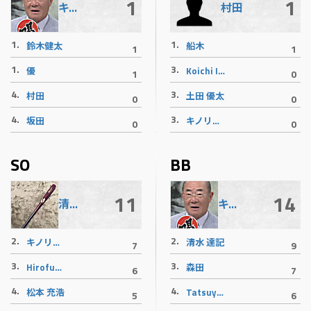
1
1
キノリバース御意見番
村田
1.
1.
鈴木健太
船木
1
1
1.
3.
優
Koichi Iwaki
1
0
4.
3.
村田
土田 優太
0
0
4.
3.
坂田
キノリバース御意見番
0
0
SO
BB
11
14
清水 達記
キノリバース御意見番
2.
2.
キノリバース御意見番
清水 達記
7
9
3.
3.
Hirofumi Imoto
森田
6
7
4.
4.
松本 充浩
Tatsuya Bon Hakozaki
5
6